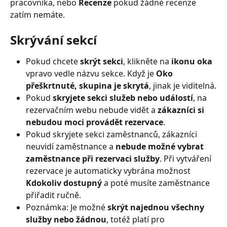
pracovníka, nebo 
Recenze
 pokud žádné recenze 
zatím nemáte.
Skrývání sekcí
Pokud chcete 
skrýt sekci
, klikněte na 
ikonu oka
vpravo vedle názvu sekce. Když je 
Oko 
přeškrtnuté, skupina je skrytá
, jinak je viditelná.
Pokud 
skryjete sekci služeb nebo událostí
, na 
rezervačním webu nebude vidět a 
zákazníci si 
nebudou moci provádět rezervace
.
Pokud skryjete sekci zaměstnanců, zákazníci 
neuvidí zaměstnance a 
nebude možné vybrat 
zaměstnance při rezervaci služby
. Při vytváření 
rezervace je automaticky vybrána možnost 
Kdokoliv dostupný
 a poté musíte zaměstnance 
přiřadit ručně.
Poznámka: Je možné 
skrýt najednou všechny 
služby nebo žádnou
, totéž platí pro 