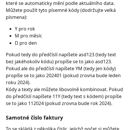
které se automaticky mění podle aktuálního data. 
Můžete použít tyto písemné kódy (dodržujte velká 
písmena):
Y pro rok
M pro měsíc
D pro den
Pokud tedy do předčíslí napíšete asd123 (tedy text 
bez jakéhokoliv kódu) propíše se to jako asd123.
Pokud ale do předčíslí napíšete YM (tedy jen kódy) 
propíše se to jako 202401 (pokud zrovna bude leden 
roku 2024).
Kódy a texty ale můžete libovolně kombinovat. Pokud 
do předčíslí napíšete 11Y (tedy text s kódem) propíše 
se to jako 112024 (pokud zrovna bude rok 2024).
Samotné číslo faktury 
To se skládá z několika číslic, jejichž počet si můžete 