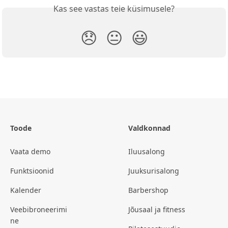
Kas see vastas teie küsimusele?
😞
😐
😃
Toode
Valdkonnad
Vaata demo
Iluusalong
Funktsioonid
Juuksurisalong
Kalender
Barbershop
Veebibroneerimi
Jõusaal ja fitness
ne