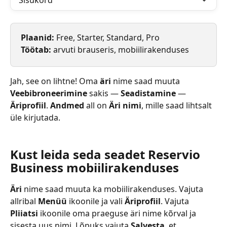
Sisukord
Plaanid: 
Free, Starter, Standard, Pro
Töötab: 
arvuti brauseris, mobiilirakenduses
Jah, see on lihtne! Oma 
äri
 nime saad muuta 
Veebibroneerimine
 sakis — 
Seadistamine
 — 
Äriprofiil
. 
Andmed
 all on 
Äri nimi
, mille saad lihtsalt 
üle kirjutada.
Kust leida seda seadet Reservio 
Business mobiilirakenduses
Äri
 nime saad muuta ka mobiilirakenduses. Vajuta 
allribal 
Menüü
 ikoonile ja vali 
Äriprofiil
. Vajuta 
Pliiatsi
 ikoonile oma praeguse äri nime kõrval ja 
sisesta uus nimi. Lõpuks vajuta 
Salvesta
, et 