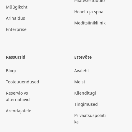
Pilatesestuudio
Müügikoht
Heaolu ja spaa
Ärihaldus
Meditsiinikliinik
Enterprise
Ressursid
Ettevõte
Blogi
Avaleht
Tooteuuendused
Meist
Reservio vs
Klienditugi
alternatiivid
Tingimused
Arendajatele
Privaatsuspoliiti
ka