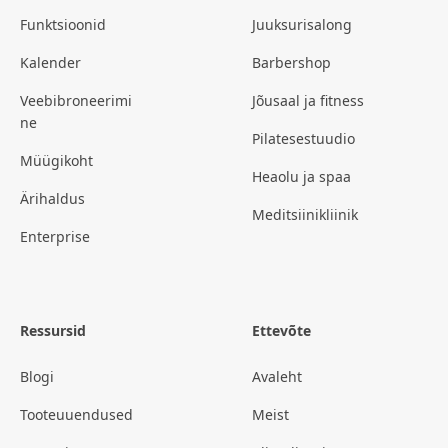
Funktsioonid
Juuksurisalong
Kalender
Barbershop
Veebibroneerimi
Jõusaal ja fitness
ne
Pilatesestuudio
Müügikoht
Heaolu ja spaa
Ärihaldus
Meditsiinikliinik
Enterprise
Ressursid
Ettevõte
Blogi
Avaleht
Tooteuuendused
Meist