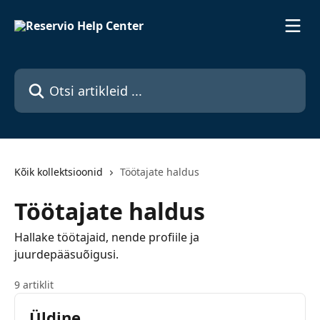
Mine põhisisu juurde
Otsi artikleid ...
Kõik kollektsioonid
Töötajate haldus
Töötajate haldus
Hallake töötajaid, nende profiile ja
juurdepääsuõigusi.
9 artiklit
Üldine