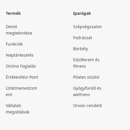
Termék
Iparágak
Demó
Szépségszalon
megtekintése
Fodrászat
Funkciók
Borbély
Naptárkezelés
Edzőterem és
Online Foglalás
fitness
Értékesítési Pont
Pilates stúdió
Üzletmenedzsm
Gyógyfürdő és
ent
wellness
Vállalati
Orvosi rendelő
megoldások