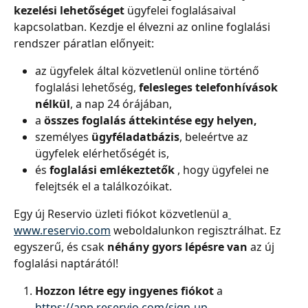
kezelési lehetőséget
 ügyfelei foglalásaival 
kapcsolatban. Kezdje el élvezni az online foglalási 
rendszer páratlan előnyeit:
az ügyfelek által közvetlenül online történő 
foglalási lehetőség, 
felesleges telefonhívások 
nélkül
, a nap 24 órájában,
a 
összes foglalás áttekintése egy helyen,
személyes 
ügyféladatbázis
, beleértve az 
ügyfelek elérhetőségét is,
és 
foglalási emlékeztetők
 , hogy ügyfelei ne 
felejtsék el a találkozóikat.
Egy új Reservio üzleti fiókot közvetlenül a
www.reservio.com
 weboldalunkon regisztrálhat. Ez 
egyszerű, és csak 
néhány gyors lépésre van
 az új 
foglalási naptárától!
Hozzon létre egy ingyenes fiókot
 a 
https://app.reservio.com/sign-up
.