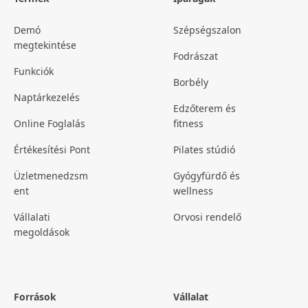
Demó
Szépségszalon
megtekintése
Fodrászat
Funkciók
Borbély
Naptárkezelés
Edzőterem és
Online Foglalás
fitness
Értékesítési Pont
Pilates stúdió
Üzletmenedzsm
Gyógyfürdő és
ent
wellness
Vállalati
Orvosi rendelő
megoldások
Források
Vállalat