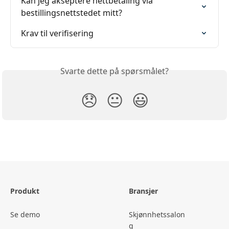
Kan jeg akseptere nettbetaling via 
bestillingsnettstedet mitt?
Krav til verifisering
Svarte dette på spørsmålet?
😞
😐
😃
Produkt
Bransjer
Se demo
Skjønnhetssalon
g