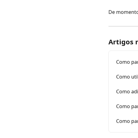
De momento,
Artigos 
Como par
Como uti
Como adi
Como par
Como par