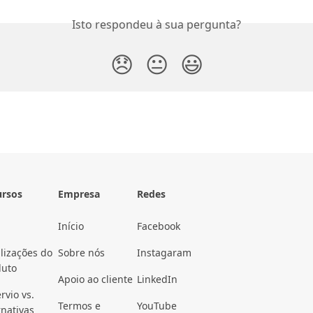
Isto respondeu à sua pergunta?
😞
😐
😃
ursos
Empresa
Redes
Início
Facebook
lizações do
Sobre nós
Instagaram
duto
Apoio ao cliente
LinkedIn
rvio vs.
Termos e
YouTube
rnativas