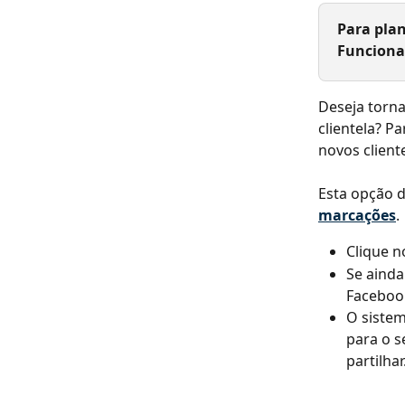
Para plan
Funciona
Deseja torna
clientela? Pa
novos client
Esta opção d
marcações
.
Clique n
Se ainda
Facebook
O sistem
para o s
partilhar