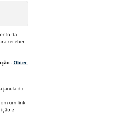
mento da 
ara receber 
ação
 - 
Obter 
a janela do 
com um link 
ição e 