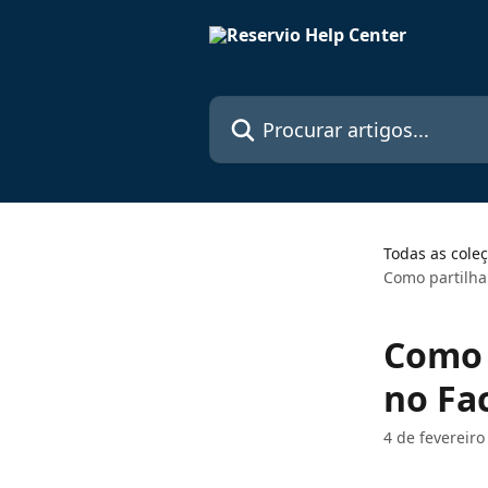
Ir para conteúdo principal
Procurar artigos...
Todas as cole
Como partilha
Como 
no Fa
4 de fevereiro