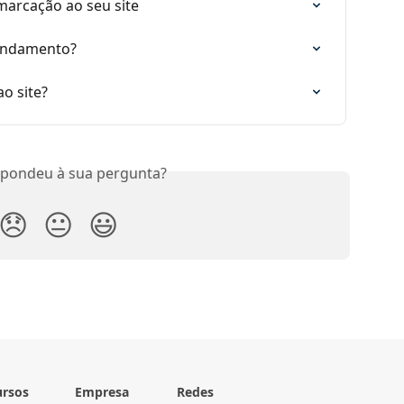
arcação ao seu site
gendamento?
ao site?
spondeu à sua pergunta?
😞
😐
😃
ursos
Empresa
Redes