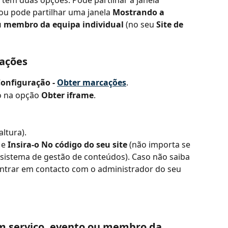
 ou pode partilhar uma janela 
Mostrando a 
u membro da equipa individual
 (no seu 
Site de 
cações
 Configuração - 
Obter marcações
.
o na opção 
Obter iframe
.
altura).
e 
Insira-o
No código do seu site
 (não importa se 
sistema de gestão de conteúdos). Caso não saiba 
trar em contacto com o administrador do seu 
m serviço, evento ou membro da 