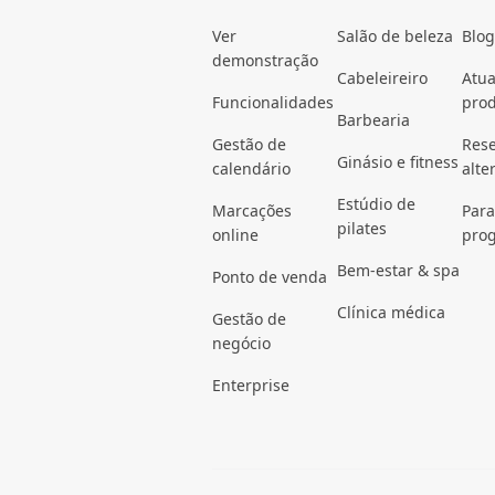
Ver
Salão de beleza
Blog
demonstração
Cabeleireiro
Atua
Funcionalidades
pro
Barbearia
Gestão de
Rese
Ginásio e fitness
calendário
alte
Estúdio de
Marcações
Para
pilates
online
pro
Bem-estar & spa
Ponto de venda
Clínica médica
Gestão de
negócio
Enterprise