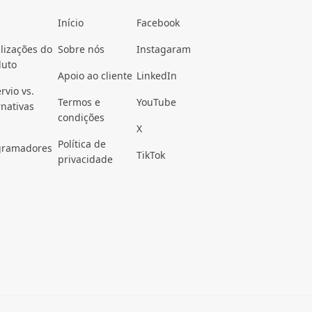
Início
Facebook
lizações do
Sobre nós
Instagaram
duto
Apoio ao cliente
LinkedIn
rvio vs.
Termos e
YouTube
rnativas
condições
X
Política de
gramadores
TikTok
privacidade