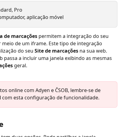
andard, Pro
omputador, aplicação móvel
a de marcações
 permitem a integração do seu 
r meio de um iframe. Este tipo de integração 
lização do seu 
Site de marcações
 na sua web. 
 passa a incluir uma janela exibindo as mesmas 
ações
 geral.
os online com Adyen e ČSOB, lembre-se de 
l
 com esta configuração de funcionalidade.
e
, tem duas opções. Pode partilhar a janela 