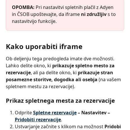
OPOMBA: 
Pri nastavitvi spletnih plačil z Adyen 
in ČSOB upoštevajte, da iframe 
ni združljiv
 s to 
nastavitvijo funkcije.
Kako uporabiti iframe
Ob deljenju tega predogleda imate dve možnosti. 
Lahko delite okno, ki 
prikazuje spletno mesto za 
rezervacije
, ali pa delite okno, ki 
prikazuje stran 
posamezne storitve, dogodka ali osebja
 (na vašem 
spletnem mestu za rezervacije).
Prikaz spletnega mesta za rezervacije
Odprite 
Spletne rezervacije
 – Nastavitev – 
Pridobiti rezervacije
.
Ustvarjanje začnite s klikom na možnost 
Pridobi 