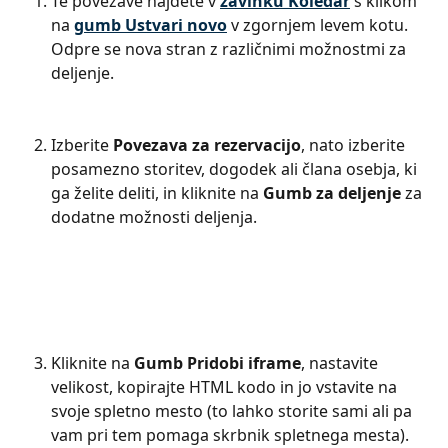
Te povezave najdete v 
zavihku Koledar
 s klikom 
na 
gumb Ustvari novo
 v zgornjem levem kotu. 
Odpre se nova stran z različnimi možnostmi za 
deljenje.
Izberite 
Povezava za rezervacijo
, nato izberite 
posamezno storitev, dogodek ali člana osebja, ki 
ga želite deliti, in kliknite na 
Gumb za deljenje
 za 
dodatne možnosti deljenja.
Kliknite na 
Gumb Pridobi iframe
, nastavite 
velikost, kopirajte HTML kodo in jo vstavite na 
svoje spletno mesto (to lahko storite sami ali pa 
vam pri tem pomaga skrbnik spletnega mesta).