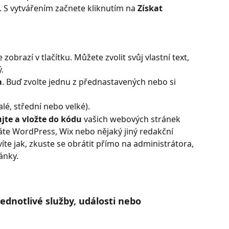
. S vytvářením začnete kliknutím na
 Získat 
e zobrazí v tlačítku. Můžete zvolit svůj vlastní text, 
.
a
. Buď zvolte jednu z přednastavených nebo si 
lé, střední nebo velké).
te a vložte do
kódu
 vašich webových stránek 
váte WordPress, Wix nebo nějaký jiný redakční 
íte jak, zkuste se obrátit přímo na administrátora, 
ánky.
ednotlivé služby, události nebo 