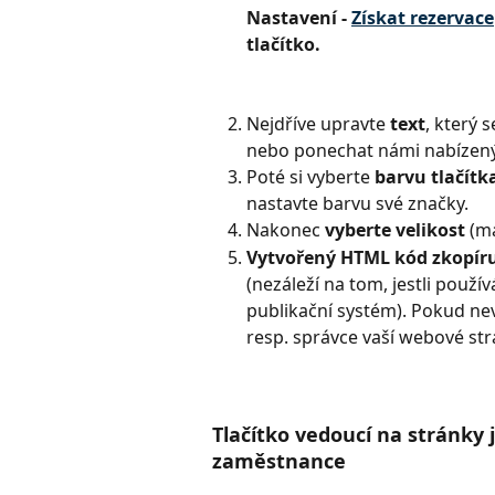
Nastavení - 
Získat rezervace
tlačítko.
Nejdříve upravte
 text
, který s
nebo ponechat námi nabízený
Poté si vyberte
 barvu tlačítk
nastavte barvu své značky. 
Nakonec 
vyberte velikost 
(ma
Vytvořený HTML kód zkopíruj
(nezáleží na tom, jestli použí
publikační systém). Pokud nev
resp. správce vaší webové str
Tlačítko vedoucí na stránky j
zaměstnance