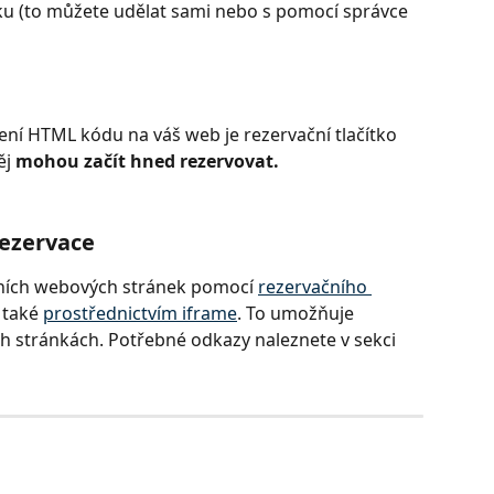
ku (to můžete udělat sami nebo s pomocí správce 
í HTML kódu na váš web je rezervační tlačítko 
j 
mohou začít hned rezervovat.
rezervace
ačních webových stránek pomocí 
rezervačního 
 také 
prostřednictvím iframe
. To umožňuje 
ch stránkách. Potřebné odkazy naleznete v sekci 