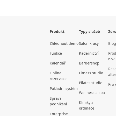
Produkt
Typy služeb
Zdro
Zhlédnout demo
Salon krásy
Blog
Funkce
Kadeřnictví
Prod
novi
Kalendář
Barbershop
Rese
Online
Fitness studio
alte
rezervace
Pilates studio
Pro 
Pokladní systém
Wellness a spa
Správa
Kliniky a
podnikání
ordinace
Enterprise