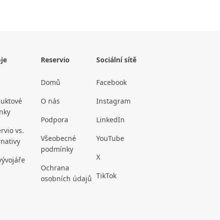
je
Reservio
Sociální sítě
Domů
Facebook
uktové
O nás
Instagram
nky
Podpora
LinkedIn
rvio vs.
Všeobecné
YouTube
rnativy
podmínky
X
vývojáře
Ochrana
TikTok
osobních údajů