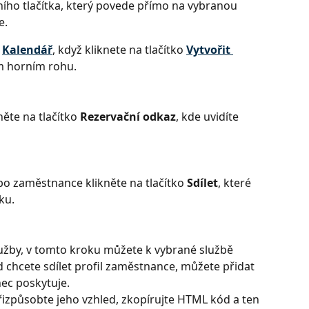
čního tlačítka, který povede přímo na vybranou 
. 
 
Kalendář
, když kliknete na tlačítko
Vytvořit 
ém horním rohu.
ěte na tlačítko
 Rezervační odkaz
, kde uvidíte 
bo zaměstnance klikněte na tlačítko 
Sdílet
, které 
ku.
lužby, v tomto kroku můžete k vybrané službě 
 chcete sdílet profil zaměstnance, můžete přidat 
ec poskytuje. 
přizpůsobte jeho vzhled, zkopírujte HTML kód a ten 