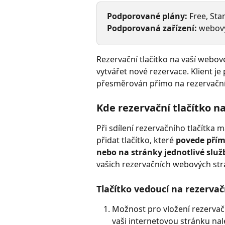
Podporované plány:
 Free, Sta
Podporovaná zařízení:
 webový
Rezervační tlačítko na vaší web
vytvářet nové rezervace. Klient je 
přesměrován přímo na rezervační f
Kde rezervační tlačítko na
Při sdílení rezervačního tlačítka
přidat tlačítko, které 
povede přím
nebo na stránky jednotlivé služ
vašich rezervačních webových str
Tlačítko vedoucí na rezerva
Možnost pro vložení rezervačn
vaši internetovou stránku na