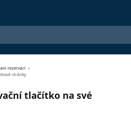
vaní rezervací
webové stránky
vační tlačítko na své