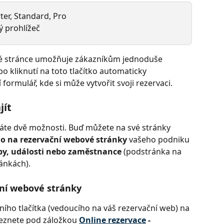
rter, Standard, Pro
 prohlížeč
ové stránce umožňuje zákazníkům jednoduše 
po kliknutí na toto tlačítko automaticky 
ormulář, kde si může vytvořit svoji rezervaci.
jít
 máte dvě možnosti. Buď můžete na své stránky 
o na rezervační webové stránky 
vašeho podniku 
by, události nebo zaměstnance 
(podstránka na 
ánkách). 
ční webové stránky 
ího tlačítka (vedoucího na váš rezervační web) na 
leznete pod záložkou
Online rezervace
 - 