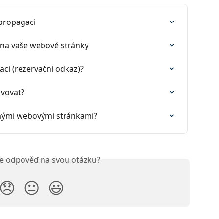
 propagaci
ř na vaše webové stránky
aci (rezervační odkaz)?
rvovat?
 mými webovými stránkami?
ste odpověď na svou otázku?
😞
😐
😃