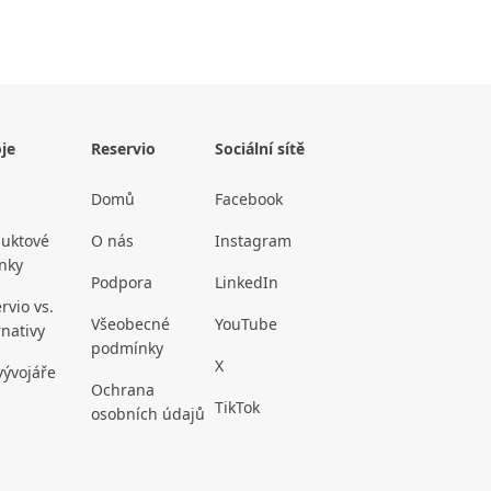
je
Reservio
Sociální sítě
Domů
Facebook
uktové
O nás
Instagram
nky
Podpora
LinkedIn
rvio vs.
Všeobecné
YouTube
rnativy
podmínky
X
vývojáře
Ochrana
TikTok
osobních údajů