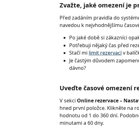
Zvažte, jaké omezení je p
Před zadáním pravidla do systému
navedou k nejvhodnějšímu časov
Po jaké době si zákazníci opa
Potřebuji nějaký čas před rez
Stačí mi 
limit rezervací
 v balí
Je častým důvodem zapomenutýc
dávno?
Uveďte časové omezení r
V sekci 
Online rezervace – Nasta
hned první položce. Klikněte na 
hodnotu od 1 do 360 dní. Podobně
minutami a 60 dny. 