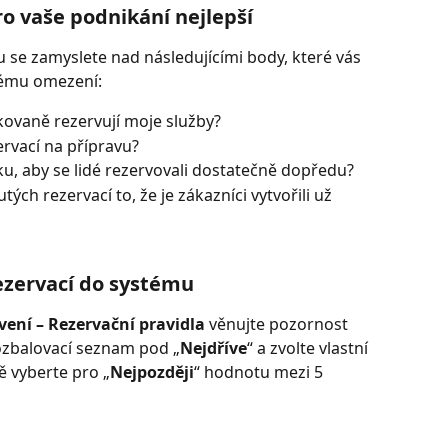
ro vaše podnikání nejlepší
 se zamyslete nad následujícími body, které vás 
ému omezení:
kovaně rezervují moje služby?
ervací na přípravu?
čku, aby se lidé rezervovali dostatečně dopředu?
h rezervací to, že je zákazníci vytvořili už 
ezervací do systému
vení – Rezervační pravidla
 věnujte pozornost 
rozbalovací seznam pod „
Nejdříve
“ a zvolte vlastní 
 vyberte pro „
Nejpozději
“ hodnotu mezi 5 