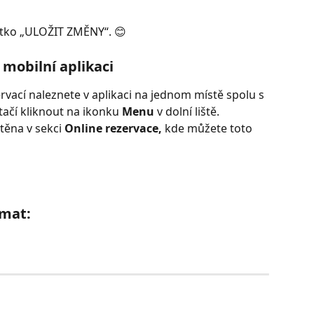
ítko „ULOŽIT ZMĚNY“. 😊
 mobilní aplikaci
vací naleznete v aplikaci na jednom místě spolu s 
tačí kliknout na ikonku 
Menu 
v dolní liště. 
těna v sekci 
Online rezervace, 
kde můžete toto 
ímat: