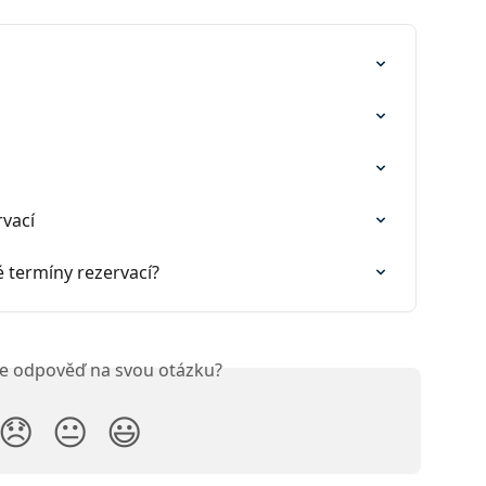
rvací
é termíny rezervací?
ste odpověď na svou otázku?
😞
😐
😃