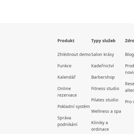
Produkt
Typy služeb
Zdro
Zhlédnout demo
Salon krásy
Blog
Funkce
Kadeřnictví
Prod
novi
Kalendář
Barbershop
Rese
Online
Fitness studio
alte
rezervace
Pilates studio
Pro 
Pokladní systém
Wellness a spa
Správa
Kliniky a
podnikání
ordinace