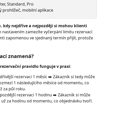
rter, Standard, Pro
 prohlížeč, mobilní aplikace
, 
kdy nejdříve a nejpozději si mohou klienti 
 nastavením zamezíte vyčerpání limitu rezervací 
nti zapomenou ve sjednaný termín přijít, protože 
vací znamená? 
 rezervační pravidlo funguje v praxi
:
ívější rezervaci 1 měsíc ➡️ Zákazník si tedy může 
rozmezí 1 následujícího měsíce od momentu, co 
ž za půl roku.
ozdější rezervaci 1 hodinu ➡️ Zákazník si může 
 už za hodinu od momentu, co objednávku tvoří.