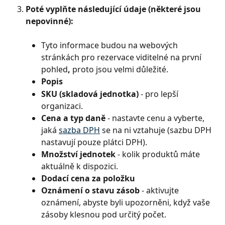
Poté vyplňte následující údaje (některé jsou 
nepovinné):
Tyto informace budou na webových 
stránkách pro rezervace viditelné na první 
pohled
, 
proto jsou velmi důležité.
Popis
SKU (skladová jednotka)
 - pro lepší 
organizaci.
Cena a typ daně
 - nastavte cenu a vyberte, 
jaká 
sazba DPH
 se na ni vztahuje (sazbu DPH 
nastavují pouze plátci DPH).
Množství jednotek 
- kolik produktů máte 
aktuálně k dispozici.
Dodací cena za položku
Oznámení o stavu zásob
 - aktivujte 
oznámení, abyste byli upozorněni, když vaše 
zásoby klesnou pod určitý počet.