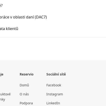
é?
práce v oblasti daní (DAC7)
ata klientů
je
Reservio
Sociální sítě
Domů
Facebook
uktové
O nás
Instagram
nky
Podpora
LinkedIn