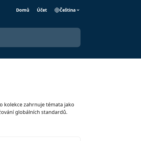
Domů
Účet
Čeština
to kolekce zahrnuje témata jako
žování globálních standardů.