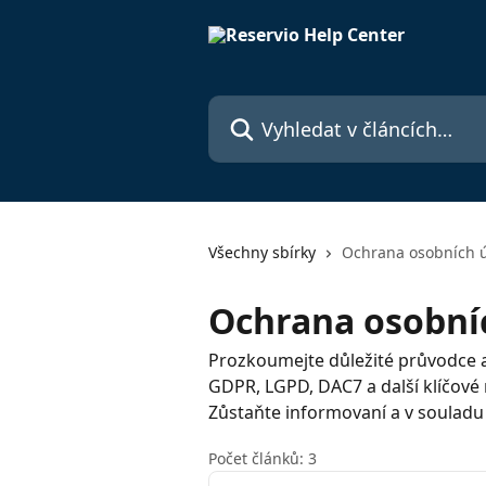
Přeskočit na hlavní obsah
Vyhledat v článcích…
Všechny sbírky
Ochrana osobních 
Ochrana osobní
Prozkoumejte důležité průvodce a
GDPR, LGPD, DAC7 a další klíčové 
Zůstaňte informovaní a v souladu 
Počet článků: 3