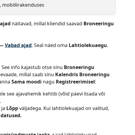
s, mobiilirakenduses
uajad
 näitavad, millal kliendid saavad 
Broneeringu
 —
Vabad ajad
. Seal näed oma 
Lahtiolekuaegu
.
See info kajastub otse sinu 
Broneeringu 
ülevaade, millal saab sinu 
Kalendris
Broneeringu
anna 
Sama moodi
 nagu 
Registreerimisel
:
le see ajavahemik kehtib (võid päevi lisada või 
.
 ja 
Lõpp
 väljadega. Kui lahtiolekuajad on valitud, 
udatused.
grupisündmuste jaoks
, saad lahtiolekuajad 