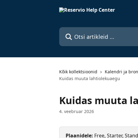
Mine põhisisu juurde
Otsi artikleid ...
Kõik kollektsioonid
Kalendri ja bro
Kuidas muuta lahtiolekuaegu
Kuidas muuta l
4. veebruar 2026
Plaanidele: 
Free, Starter, Stan