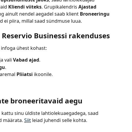
aid 
Kliendi viiteks
. Grupikalendris 
Ajastad 
ning ainult nendel aegadel saab klient 
Broneeringu
ad ei piira, millal saad sündmuse luua.
t Reservio Businessi rakenduses
 infoga ühest kohast:
a vali 
Vabad ajad
.
gu
.
aremal 
Pliiatsi
 ikoonile.
te broneeritavaid aegu
i kattu sinu üldiste lahtiolekuaegadega, saad 
d määrata. 
Siit
 leiad juhendi selle kohta.