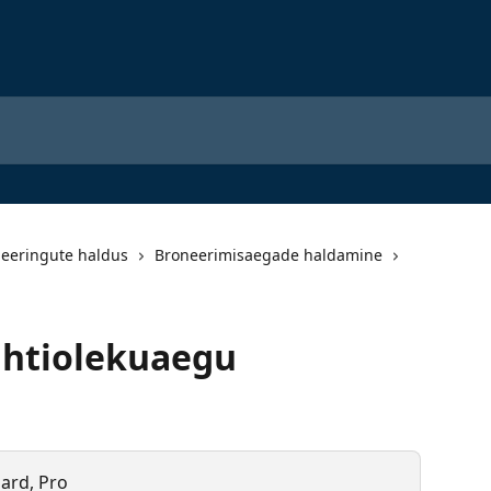
neeringute haldus
Broneerimisaegade haldamine
ahtiolekuaegu
dard, Pro