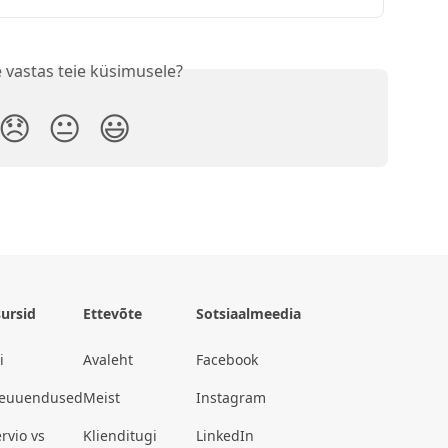
 vastas teie küsimusele?
😞
😐
😃
ursid
Ettevõte
Sotsiaalmeedia
i
Avaleht
Facebook
teuuendused
Meist
Instagram
rvio vs
Klienditugi
LinkedIn