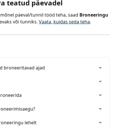
va teatud päevadel
 mõnel päeval/tunnil tööd teha, saad 
Broneeringu 
vaks või tunniks. 
Vaata, kuidas seda teha
.
ud broneeritavad ajad
 broneerida
broneerimisaegu?
roneeringu lehelt