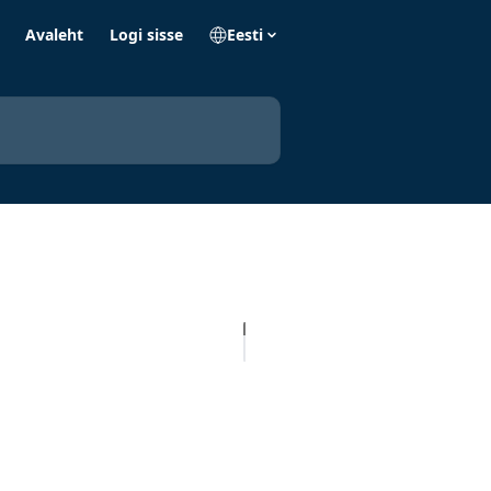
Avaleht
Logi sisse
Eesti