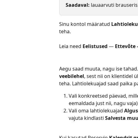
Saadaval: 
lauaarvuti brauseri
Sinu kontol määratud 
Lahtiolek
teha.
Leia need 
Eelistused
 — 
Ettevõte
Aegu saad muuta, nagu ise tahad. 
veebilehel
, sest nii on klientidel 
teha. Lahtiolekuajad saad paika p
Vali konkreetsed päevad, mille
eemaldada just nii, nagu vaja)
Vali oma lahtiolekuajad 
Algus
vajuta kindlasti 
Salvesta mu
Kui kasutad Reservio 
Kalendrit 