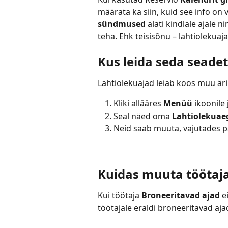
määrata ka siin, kuid see info on v
sündmused
 alati kindlale ajale 
teha. Ehk teisisõnu – lahtiolekuaj
Kus leida seda seade
Lahtiolekuajad leiab koos muu äri
Kliki allääres 
Menüü
 ikoonile j
Seal näed oma 
Lahtiolekuae
Neid saab muuta, vajutades p
Kuidas muuta töötaja
Kui töötaja 
Broneeritavad ajad
 e
töötajale eraldi broneeritavad aja