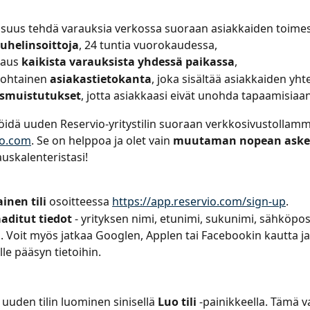
suus tehdä varauksia verkossa suoraan asiakkaiden toimes
puhelinsoittoja
, 24 tuntia vuorokaudessa,
saus 
kaikista varauksista yhdessä paikassa
,
ohtainen 
asiakastietokanta
, joka sisältää asiakkaiden yht
smuistutukset
, jotta asiakkaasi eivät unohda tapaamisiaan
röidä uuden Reservio-yritystilin suoraan verkkosivustollam
io.com
. Se on helppoa ja olet vain 
muutaman nopean aske
uskalenteristasi!
inen tili
 osoitteessa 
https://app.reservio.com/sign-up
.
aditut tiedot 
- yrityksen nimi, etunimi, sukunimi, sähköpost
. Voit myös jatkaa Googlen, Applen tai Facebookin kautta ja
lle pääsyn tietoihin.
 uuden tilin luominen sinisellä
 Luo tili 
-painikkeella. Tämä va