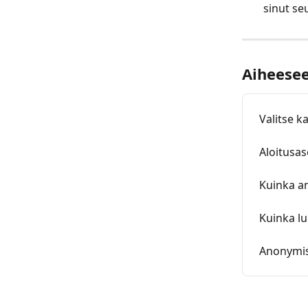
sinut seu
Aiheeseen
Valitse k
Aloitusas
Kuinka an
Kuinka lu
Anonymis