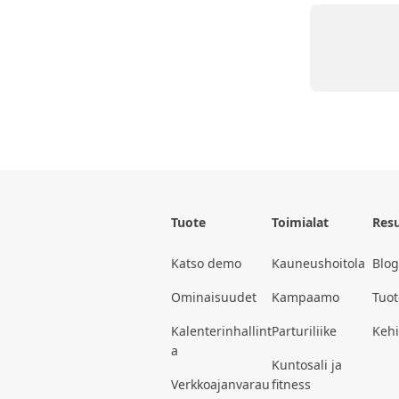
Tuote
Toimialat
Resu
Katso demo
Kauneushoitola
Blog
Ominaisuudet
Kampaamo
Tuot
Kalenterinhallint
Parturiliike
Kehit
a
Kuntosali ja
Verkkoajanvarau
fitness