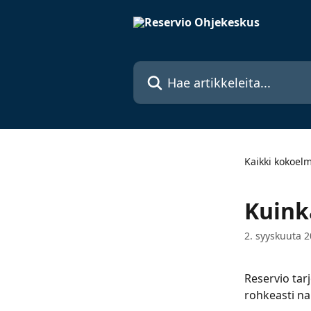
Siirry pääsisältöön
Hae artikkeleita...
Kaikki kokoel
Kuinka
2. syyskuuta 
Reservio tar
rohkeasti na