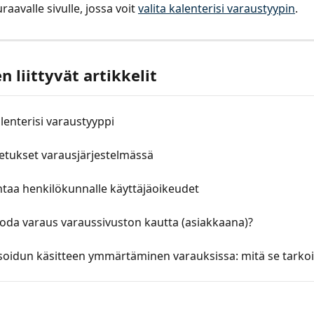
raavalle sivulle, jossa voit 
valita kalenterisi varaustyypin
.
 liittyvät artikkelit
alenterisi varaustyyppi
etukset varausjärjestelmässä
taa henkilökunnalle käyttäjäoikeudet
oda varaus varaussivuston kautta (asiakkaana)?
oidun käsitteen ymmärtäminen varauksissa: mitä se tarkoi