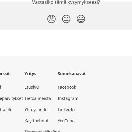
Vastasiko tämä kysymykseesi?
😞
😐
😃
rssit
Yritys
Somekanavat
i
Etusivu
Facebook
epäivitykset
Tietoa meistä
Instagram
täjille
Yhteystiedot
LinkedIn
Käyttöehdot
YouTube
Tietosuojakäytän
X