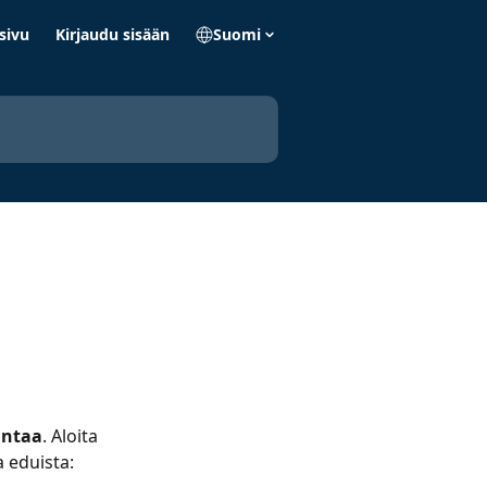
sivu
Kirjaudu sisään
Suomi
intaa
. Aloita 
 eduista: