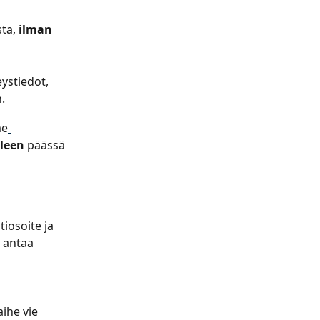
ta, 
ilman 
eystiedot,
.
me
leen
 päässä 
iosoite ja 
 antaa 
ihe vie 