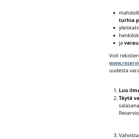
mahdolli
turhia 
yleiskat
henkilök
ja 
varau
Voit rekiste
www.reserv
uudesta vara
Luo ilma
Täytä va
salasana
Reservio
Vahvista