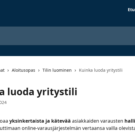
Etu
mat
Aloitusopas
Tilin luominen
Kuinka luoda yritystili
 luoda yritystili
2024
joaa 
yksinkertaista ja kätevää
 asiakkaiden varausten 
hall
uttimaan online-varausjärjestelmän vertaansa vailla olevista