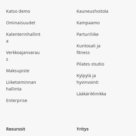
Katso demo
Kauneushoitola
Ominaisuudet
Kampaamo
Kalenterinhallint
Parturiliike
a
Kuntosali ja
Verkkoajanvarau
fitness
s
Pilates-studio
Maksupiste
Kylpylä ja
Liiketoiminnan
hyvinvointi
hallinta
Lääkäriklinikka
Enterprise
Resurssit
Yritys