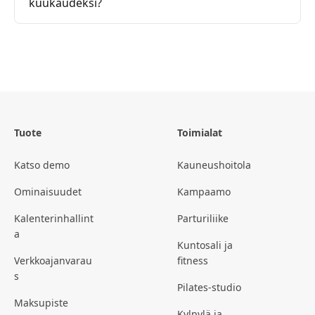
kuukaudeksi?
Tuote
Toimialat
Katso demo
Kauneushoitola
Ominaisuudet
Kampaamo
Kalenterinhallint
Parturiliike
a
Kuntosali ja
Verkkoajanvarau
fitness
s
Pilates-studio
Maksupiste
Kylpylä ja