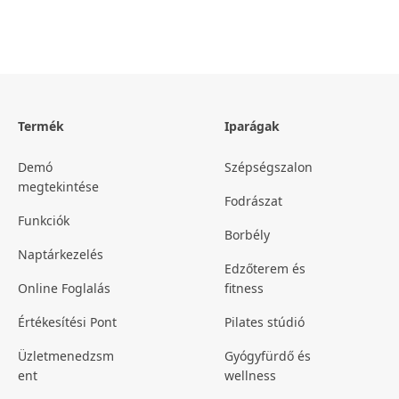
Termék
Iparágak
Demó
Szépségszalon
megtekintése
Fodrászat
Funkciók
Borbély
Naptárkezelés
Edzőterem és
Online Foglalás
fitness
Értékesítési Pont
Pilates stúdió
Üzletmenedzsm
Gyógyfürdő és
ent
wellness