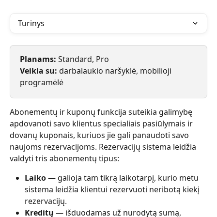
Turinys
Planams: 
Standard, Pro
Veikia su: 
darbalaukio naršyklė, mobilioji 
programėlė
Abonementų ir kuponų funkcija suteikia galimybę 
apdovanoti savo klientus specialiais pasiūlymais ir 
dovanų kuponais, kuriuos jie gali panaudoti savo 
naujoms rezervacijoms. Rezervacijų sistema leidžia 
valdyti tris abonementų tipus:
Laiko 
— galioja tam tikrą laikotarpį, kurio metu 
sistema leidžia klientui rezervuoti neribotą kiekį 
rezervacijų.
Kreditų 
— išduodamas už nurodytą sumą, 