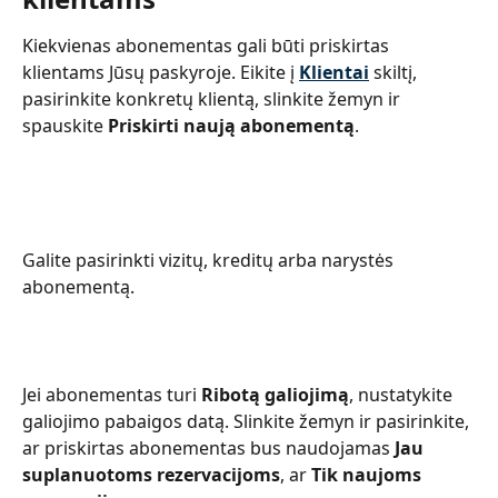
Kiekvienas abonementas gali būti priskirtas 
klientams Jūsų paskyroje. Eikite į 
Klientai
 skiltį, 
pasirinkite konkretų klientą, slinkite žemyn ir 
spauskite 
Priskirti naują abonementą
.
Galite pasirinkti vizitų, kreditų arba narystės 
abonementą.
Jei abonementas turi 
Ribotą galiojimą
, nustatykite 
galiojimo pabaigos datą. Slinkite žemyn ir pasirinkite, 
ar priskirtas abonementas bus naudojamas 
Jau 
suplanuotoms rezervacijoms
, ar 
Tik naujoms 