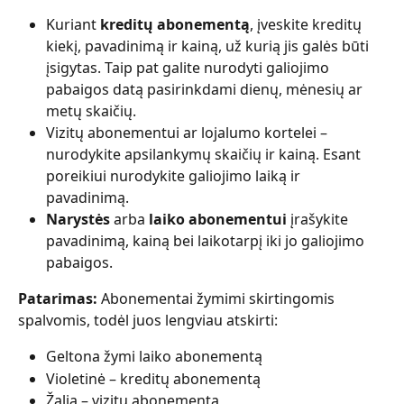
Kuriant 
kreditų abonementą
, įveskite kreditų 
kiekį, pavadinimą ir kainą, už kurią jis galės būti 
įsigytas. Taip pat galite nurodyti galiojimo 
pabaigos datą pasirinkdami dienų, mėnesių ar 
metų skaičių.
Vizitų abonementui ar lojalumo kortelei – 
nurodykite apsilankymų skaičių ir kainą. Esant 
poreikiui nurodykite galiojimo laiką ir 
pavadinimą.
Narystės
 arba 
laiko abonementui
 įrašykite 
pavadinimą, kainą bei laikotarpį iki jo galiojimo 
pabaigos.
Patarimas:
 Abonementai žymimi skirtingomis 
spalvomis, todėl juos lengviau atskirti:
Geltona žymi laiko abonementą
Violetinė – kreditų abonementą
Žalia – vizitų abonementą