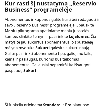
Kur rasti šį nustatymą „Reservio 
Business“ programėlėje
Abonementus ir kuponus galite kurti bei redaguoti ir 
savo „Reservio Business“ programėlėje. Spauskite 
Meniu
 piktogramą apatiniame meniu juostelės 
kampe, slinkite žemyn ir pasirinkite 
Lojalumas
. Čia 
matysite jau sukurtus abonementus, o spustelėję 
mėlyną mygtuką 
Sukurti
 galėsite sukurti naują. 
Galite pasirinkti abonemento tipą, galiojimo laiką, 
kainą ir paslaugas, kurioms bus taikomas 
abonementas. Galiausiai nepamirškite išsaugoti 
paspaudę 
Sukurti
.
Ši funkcija prieinama 
Standard
 ir 
Pro
 planuose.