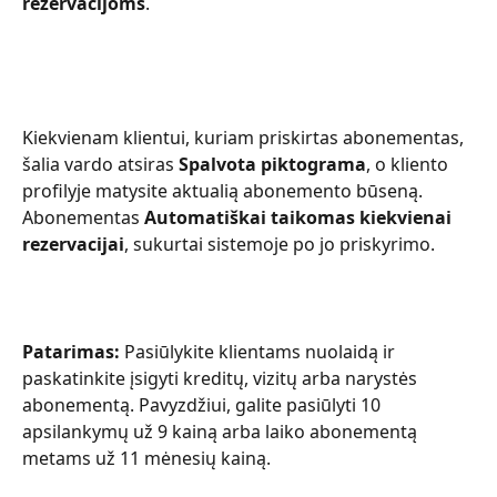
rezervacijoms
.
Kiekvienam klientui, kuriam priskirtas abonementas, 
šalia vardo atsiras 
Spalvota piktograma
, o kliento 
profilyje matysite aktualią abonemento būseną. 
Abonementas 
Automatiškai taikomas kiekvienai 
rezervacijai
, sukurtai sistemoje po jo priskyrimo.
Patarimas:
 Pasiūlykite klientams nuolaidą ir 
paskatinkite įsigyti kreditų, vizitų arba narystės 
abonementą. Pavyzdžiui, galite pasiūlyti 10 
apsilankymų už 9 kainą arba laiko abonementą 
metams už 11 mėnesių kainą.