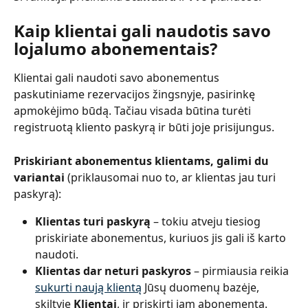
Kaip klientai gali naudotis savo 
lojalumo abonementais?
Klientai gali naudoti savo abonementus 
paskutiniame rezervacijos žingsnyje, pasirinkę 
apmokėjimo būdą. Tačiau visada būtina turėti 
registruotą kliento paskyrą ir būti joje prisijungus.
Priskiriant abonementus klientams, galimi du 
variantai 
(priklausomai nuo to, ar klientas jau turi 
paskyrą):
Klientas turi paskyrą
 – tokiu atveju tiesiog 
priskiriate abonementus, kuriuos jis gali iš karto 
naudoti.
Klientas dar neturi paskyros
 – pirmiausia reikia 
sukurti naują klientą
 Jūsų duomenų bazėje, 
skiltyje 
Klientai
, ir priskirti jam abonementą. 