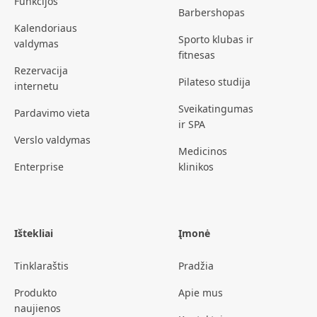
Funkcijos
Barbershopas
Kalendoriaus
Sporto klubas ir
valdymas
fitnesas
Rezervacija
Pilateso studija
internetu
Sveikatingumas
Pardavimo vieta
ir SPA
Verslo valdymas
Medicinos
Enterprise
klinikos
Ištekliai
Įmonė
Tinklaraštis
Pradžia
Produkto
Apie mus
naujienos