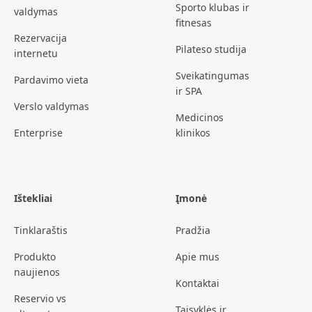
Sporto klubas ir
valdymas
fitnesas
Rezervacija
Pilateso studija
internetu
Sveikatingumas
Pardavimo vieta
ir SPA
Verslo valdymas
Medicinos
Enterprise
klinikos
Ištekliai
Įmonė
Tinklaraštis
Pradžia
Produkto
Apie mus
naujienos
Kontaktai
Reservio vs
Taisyklės ir