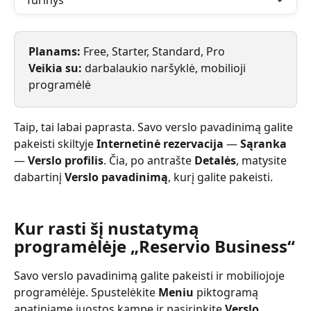
Turinys
Planams: 
Free, Starter, Standard, Pro
Veikia su: 
darbalaukio naršyklė, mobilioji 
programėlė
Taip, tai labai paprasta. Savo verslo pavadinimą galite 
pakeisti skiltyje 
Internetinė rezervacija
 — 
Sąranka
— 
Verslo profilis
. Čia, po antrašte 
Detalės
, matysite 
dabartinį 
Verslo pavadinimą
, kurį galite pakeisti.
Kur rasti šį nustatymą 
programėlėje „Reservio Business“
Savo verslo pavadinimą galite pakeisti ir mobiliojoje 
programėlėje. Spustelėkite 
Meniu
 piktogramą 
apatiniame juostos kampe ir pasirinkite 
Verslo 