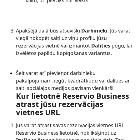
laiku, un pieraksts ir veikts.
Apakšējā daļā būs atsevišķi 
Darbinieki
. Jūs varat 
viegli nokopēt saiti uz viņu profilu jūsu 
rezervācijas vietnē vai izmantot 
Dalīties
 pogu, lai 
izvēlētos papildu kopīgošanas variantus.
Šeit varat arī pievienot darbinieku 
pakalpojumam, iegūt kvadrātkodu vai dalīties ar 
saiti sociālajos medijos pavisam vienkārši.
Kur lietotnē Reservio Business 
atrast jūsu rezervācijas 
vietnes URL
Jūs varat atrast savas rezervācijas vietnes URL 
Reservio Business lietotnē, noklikšķinot uz 