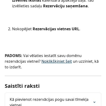
Izvēlnes ikonas
 kalendāra apakšējā daļā. Tad 
izvēlieties sadaļu 
Rezervāciju saņemšana
.
Nokopējiet 
Rezervācijas vietnes URL
.
PADOMS:
 Vai vēlaties iestatīt savu domēnu 
rezervācijas vietnei? 
Noklikšķiniet šeit
 un uzziniet, kā 
to izdarīt.
Saistīti raksti
Kā pievienot rezervācijas pogu savai tīmekļa 
vietnei