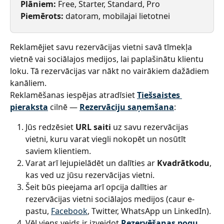
Plāniem:
 Free, Starter, Standard, Pro
Piemērots:
 datoram, mobilajai lietotnei
Reklamējiet savu rezervācijas vietni savā tīmekļa 
vietnē vai sociālajos medijos, lai paplašinātu klientu 
loku. Tā rezervācijas var nākt no vairākiem dažādiem 
kanāliem.
Reklamēšanas iespējas atradīsiet 
Tiešsaistes 
pieraksta
 cilnē — 
Rezervāciju saņemšana
:
Jūs redzēsiet 
URL saiti
 uz savu rezervācijas 
vietni, kuru varat viegli nokopēt un nosūtīt 
saviem klientiem.
Varat arī lejupielādēt un dalīties ar 
Kvadrātkodu
, 
kas ved uz jūsu rezervācijas vietni.
Šeit būs pieejama arī opcija dalīties ar 
rezervācijas vietni sociālajos medijos (caur e-
pastu, 
Facebook
, Twitter, WhatsApp un LinkedIn).
Vēl viens veids ir izveidot 
Rezervēšanas pogu