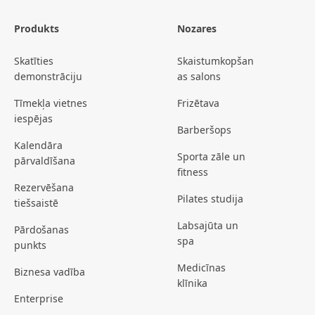
Produkts
Nozares
Skatīties
Skaistumkopšan
demonstrāciju
as salons
Tīmekļa vietnes
Frizētava
iespējas
Barberšops
Kalendāra
Sporta zāle un
pārvaldīšana
fitness
Rezervēšana
Pilates studija
tiešsaistē
Labsajūta un
Pārdošanas
spa
punkts
Medicīnas
Biznesa vadība
klīnika
Enterprise