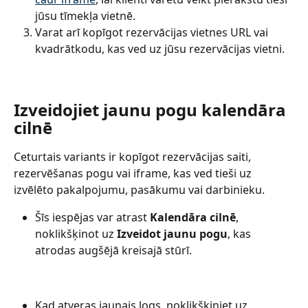
jūsu tīmekļa vietnē.
Varat arī kopīgot rezervācijas vietnes URL vai 
kvadrātkodu, kas ved uz jūsu rezervācijas vietni.
Izveidojiet jaunu pogu kalendāra 
cilnē
Ceturtais variants ir kopīgot rezervācijas saiti, 
rezervēšanas pogu vai iframe, kas ved tieši uz 
izvēlēto pakalpojumu, pasākumu vai darbinieku.
Šīs iespējas var atrast 
Kalendāra cilnē
, 
noklikšķinot uz 
Izveidot jaunu pogu
, kas 
atrodas augšējā kreisajā stūrī.
Kad atveras jaunais logs, noklikšķiniet uz 