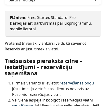
Satura rādītājs
Plāniem: 
Free, Starter, Standard, Pro
Darbojas ar: 
darbvirsmas pārlūkprogrammu, 
mobilo lietotni
Protams! Ir vairāki vienkārši veidi, kā savienot 
Reservio ar jūsu tīmekļa vietni.
Tiešsaistes pieraksta cilne – 
iestatījumi – rezervāciju 
saņemšana
Pirmais variants ir ievietot 
rezervēšanas pogu
jūsu tīmekļa vietnē, kas klientus novirzīs uz 
Reservio rezervācijas vietni.
Vēl viena iespēja ir kopīgot rezervācijas vietni 
caur iframe
, lai klienti varētu veikt pierakstu tieši 