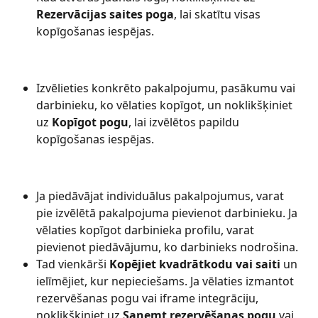
Rezervācijas saites poga
, lai skatītu visas 
kopīgošanas iespējas.
Izvēlieties konkrēto pakalpojumu, pasākumu vai 
darbinieku, ko vēlaties kopīgot, un noklikšķiniet 
uz 
Kopīgot pogu
, lai izvēlētos papildu 
kopīgošanas iespējas.
Ja piedāvājat individuālus pakalpojumus, varat 
pie izvēlētā pakalpojuma pievienot darbinieku. Ja 
vēlaties kopīgot darbinieka profilu, varat 
pievienot piedāvājumu, ko darbinieks nodrošina.
Tad vienkārši 
Kopējiet kvadrātkodu vai saiti
 un 
ielīmējiet, kur nepieciešams. Ja vēlaties izmantot 
rezervēšanas pogu vai iframe integrāciju, 
noklikšķiniet uz 
Saņemt rezervēšanas pogu
 vai 