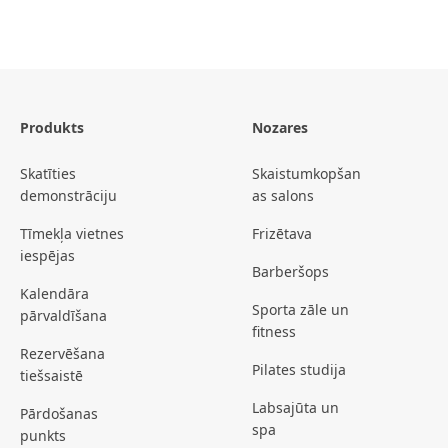
Produkts
Nozares
Skatīties
Skaistumkopšan
demonstrāciju
as salons
Tīmekļa vietnes
Frizētava
iespējas
Barberšops
Kalendāra
Sporta zāle un
pārvaldīšana
fitness
Rezervēšana
Pilates studija
tiešsaistē
Labsajūta un
Pārdošanas
spa
punkts