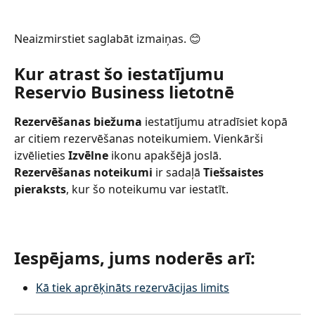
Neaizmirstiet saglabāt izmaiņas. 😊
Kur atrast šo iestatījumu 
Reservio Business lietotnē
Rezervēšanas biežuma
 iestatījumu atradīsiet kopā 
ar citiem rezervēšanas noteikumiem. Vienkārši 
izvēlieties 
Izvēlne
 ikonu apakšējā joslā. 
Rezervēšanas noteikumi
 ir sadaļā 
Tiešsaistes 
pieraksts
, kur šo noteikumu var iestatīt.
Iespējams, jums noderēs arī:
Kā tiek aprēķināts rezervācijas limits