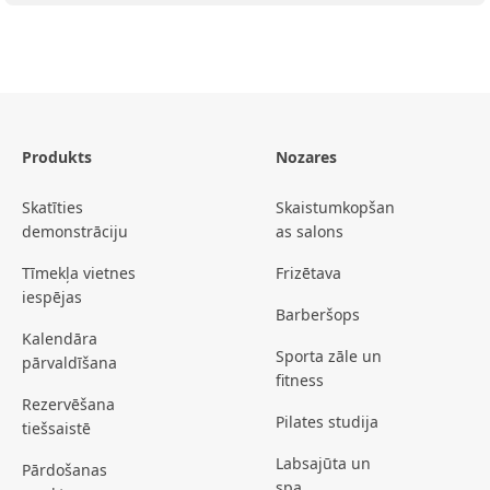
Produkts
Nozares
Skatīties
Skaistumkopšan
demonstrāciju
as salons
Tīmekļa vietnes
Frizētava
iespējas
Barberšops
Kalendāra
Sporta zāle un
pārvaldīšana
fitness
Rezervēšana
Pilates studija
tiešsaistē
Labsajūta un
Pārdošanas
spa