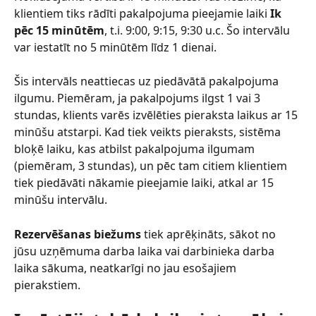
klientiem tiks rādīti pakalpojuma pieejamie laiki 
Ik 
pēc 15 minūtēm
, t.i. 9:00, 9:15, 9:30 u.c. Šo intervālu 
var iestatīt no 5 minūtēm līdz 1 dienai.
Šis intervāls neattiecas uz piedāvātā pakalpojuma 
ilgumu. Piemēram, ja pakalpojums ilgst 1 vai 3 
stundas, klients varēs izvēlēties pieraksta laikus ar 15 
minūšu atstarpi. Kad tiek veikts pieraksts, sistēma 
bloķē laiku, kas atbilst pakalpojuma ilgumam 
(piemēram, 3 stundas), un pēc tam citiem klientiem 
tiek piedāvāti nākamie pieejamie laiki, atkal ar 15 
minūšu intervālu.
Rezervēšanas biežums
 tiek aprēķināts, sākot no 
jūsu uzņēmuma darba laika vai darbinieka darba 
laika sākuma, neatkarīgi no jau esošajiem 
pierakstiem.