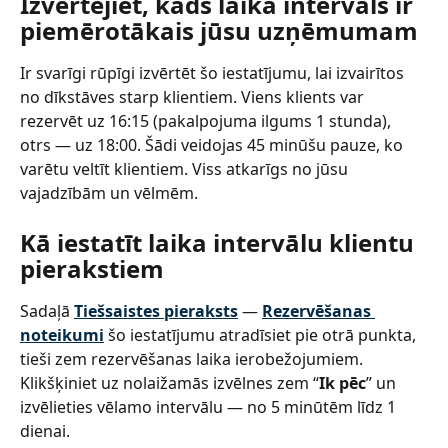
Izvērtējiet, kāds laika intervāls ir 
piemērotākais jūsu uzņēmumam
Ir svarīgi rūpīgi izvērtēt šo iestatījumu, lai izvairītos 
no dīkstāves starp klientiem. Viens klients var 
rezervēt uz 16:15 (pakalpojuma ilgums 1 stunda), 
otrs — uz 18:00. Šādi veidojas 45 minūšu pauze, ko 
varētu veltīt klientiem. Viss atkarīgs no jūsu 
vajadzībām un vēlmēm.
Kā iestatīt laika intervālu klientu 
pierakstiem
Sadaļā 
Tiešsaistes pieraksts
 — 
Rezervēšanas 
noteikumi
 šo iestatījumu atradīsiet pie otrā punkta, 
tieši zem rezervēšanas laika ierobežojumiem. 
Klikšķiniet uz nolaižamās izvēlnes zem “
Ik pēc
” un 
izvēlieties vēlamo intervālu — no 5 minūtēm līdz 1 
dienai.