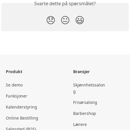
Svarte dette på spørsmålet?
😞
😐
😃
Produkt
Bransjer
Se demo
Skjønnhetssalon
g
Funksjoner
Frisørsalong
Kalenderstyring
Barbershop
Online Bestilling
Lærere
Salgssted (POS)