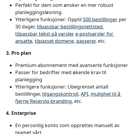
Perfekt for dem som ønsker en mer robust 
planleggingsløsning.
Ytterligere funksjoner: Opptil 
500 bestillinger
 per 
30 dager, 
tilpassbar bestillingsnettsted
, 
tilpassbar tekst på varsler
, 
e-postvarsler for 
ansatte
, 
tilpasset domene
, 
passerer
, etc.
3. Pro plan
Premium-abonnement med avanserte funksjoner
Passer for bedrifter med økende krav til 
planlegging
Ytterligere funksjoner: Ubegrenset antall 
bestillinger, 
tilgangskontroll
, 
API
, 
mulighet til å 
fjerne Reservio-branding
, etc.
4. Enterprise
En personlig konto som opprettes manuelt av 
teamet vårt.