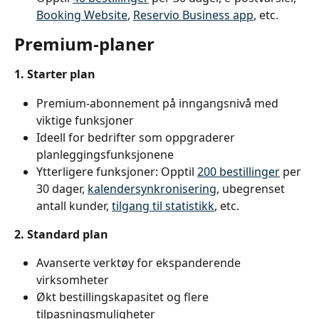
Booking Website
, 
Reservio Business app
, etc.
Premium-planer
1. Starter plan
Premium-abonnement på inngangsnivå med 
viktige funksjoner
Ideell for bedrifter som oppgraderer 
planleggingsfunksjonene
Ytterligere funksjoner: Opptil 
200 bestillinger
 per 
30 dager, 
kalendersynkronisering
, ubegrenset 
antall kunder, 
tilgang til statistikk
, etc.
2. Standard plan
Avanserte verktøy for ekspanderende 
virksomheter
Økt bestillingskapasitet og flere 
tilpasningsmuligheter