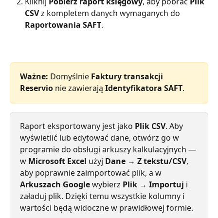
Kliknij 
Pobierz raport księgowy
, aby pobrać 
Plik 
CSV
 z kompletem danych wymaganych do 
Raportowania SAFT
.
Ważne:
 Domyślnie 
Faktury transakcji 
Reservio
 nie zawierają 
Identyfikatora SAFT
.
Raport eksportowany jest jako 
Plik CSV
. Aby 
wyświetlić lub edytować dane, otwórz go w 
programie do obsługi arkuszy kalkulacyjnych — 
w 
Microsoft Excel
 użyj 
Dane → Z tekstu/CSV
, 
aby poprawnie zaimportować plik, a w 
Arkuszach Google
 wybierz 
Plik → Importuj
 i 
załaduj plik. Dzięki temu wszystkie kolumny i 
wartości będą widoczne w prawidłowej formie.