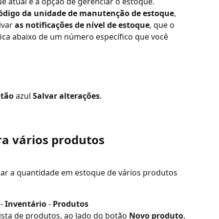
que atual e a opção de gerenciar o estoque.
código da unidade de manutenção de estoque
, 
ivar 
as notificações de nível de estoque
, que o 
ica abaixo de um número específico que você 
otão
 azul
 Salvar alterações
.
ra vários produtos
tar a quantidade em estoque de vários produtos 
 - 
Inventário
 - 
Produtos
lista de produtos, ao lado do botão 
Novo produto
, 