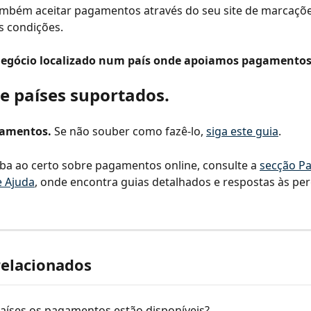
ambém aceitar pagamentos através do seu site de marcaçõe
s condições.
negócio localizado num país onde apoiamos pagamentos
de países suportados.
gamentos.
 Se não souber como fazê-lo, 
siga este guia
.
ba ao certo sobre pagamentos online, consulte a 
secção P
e Ajuda
, onde encontra guias detalhados e respostas às pe
relacionados
aíses os pagamentos estão disponíveis?