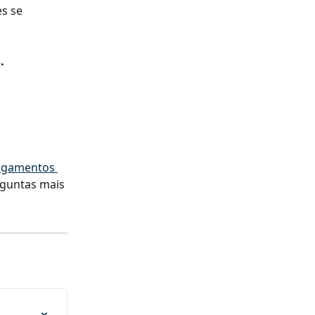
s se 
.
agamentos 
rguntas mais 