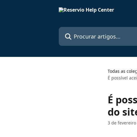
Ir para conteúdo principal
Procurar artigos...
Todas as cole
É possível ac
É pos
do si
3 de fevereiro