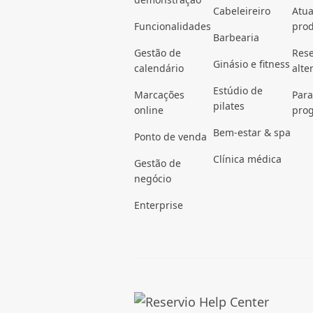
Cabeleireiro
Atua
Funcionalidades
pro
Barbearia
Gestão de
Rese
Ginásio e fitness
calendário
alte
Estúdio de
Marcações
Para
pilates
online
pro
Bem-estar & spa
Ponto de venda
Clínica médica
Gestão de
negócio
Enterprise