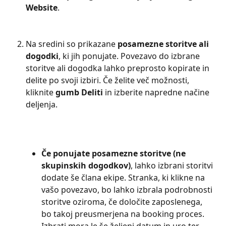
Website
.
Na sredini so prikazane 
posamezne storitve ali 
dogodki
, ki jih ponujate. Povezavo do izbrane 
storitve ali dogodka lahko preprosto kopirate in 
delite po svoji izbiri. Če želite več možnosti, 
kliknite 
gumb Deliti
 in izberite napredne načine 
deljenja.
Če ponujate posamezne storitve (ne 
skupinskih dogodkov)
, lahko izbrani storitvi 
dodate še člana ekipe. Stranka, ki klikne na 
vašo povezavo, bo lahko izbrala podrobnosti 
storitve oziroma, če določite zaposlenega, 
bo takoj preusmerjena na booking proces. 