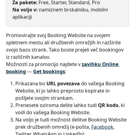
Za pakete: 
Free, Starter, Standard, Pro
Na voljo v: 
namiznem brskalniku, mobilni 
aplikaciji
Promovirajte svoj Booking Website na svojem 
spletnem mestu ali družbenih omrežjih in razširite 
svojo bazo strank. Tako boste prejeli več bookingov 
iz različnih kanalov.
Možnosti za promocijo najdete v 
zavihku Online 
booking
 — 
Get bookings
:
Prikazana bo 
URL povezava
 do vašega Booking 
Website, ki jo lahko preprosto kopirate in 
pošljete svojim strankam.
Prenesete oziroma delite lahko tudi 
QR kodo
, ki 
vodi do vašega Booking Website.
Na voljo je tudi možnost delitve Booking Website 
prek družbenih omrežij (e-pošta, 
Facebook
, 
Twitter, WhatsApp in LinkedIn).