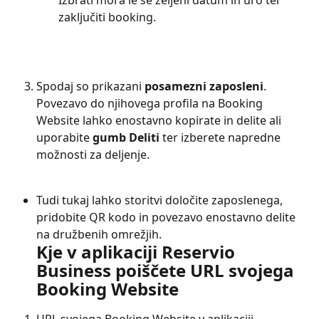
Izbrati mora le še željeni datum in uro ter 
zaključiti booking.
Spodaj so prikazani 
posamezni zaposleni
. 
Povezavo do njihovega profila na Booking 
Website lahko enostavno kopirate in delite ali 
uporabite 
gumb Deliti
 ter izberete napredne 
možnosti za deljenje.
Tudi tukaj lahko storitvi določite zaposlenega, 
pridobite QR kodo in povezavo enostavno delite 
na družbenih omrežjih.
Kje v aplikaciji Reservio 
Business poiščete URL svojega 
Booking Website