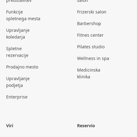
predstavitev
salon
Funkcije
Frizerski salon
spletnega mesta
Barbershop
Upravljanje
Fitnes center
koledarja
Pilates studio
Spletne
rezervacije
Wellness in spa
Prodajno mesto
Medicinska
klinika
Upravljanje
podjetja
Enterprise
Viri
Reservio