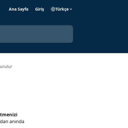
Ana Sayfa
Giriş
Türkçe
turulur
etmenizi
rdan anında 