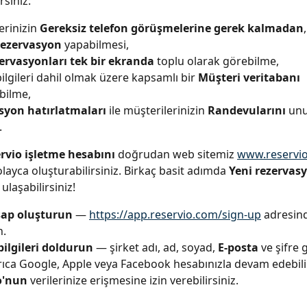
rsiniz:
erinizin 
Gereksiz telefon görüşmelerine gerek kalmadan
rezervasyon
 yapabilmesi,
ervasyonları tek bir ekranda
 toplu olarak görebilme,
bilgileri dahil olmak üzere kapsamlı bir 
Müşteri veritabanı
bilme,
syon hatırlatmaları
 ile müşterilerinizin 
Randevularını
 un
.
rvio işletme hesabını
 doğrudan web sitemiz 
www.reservi
layca oluşturabilirsiniz. Birkaç basit adımda 
Yeni rezervas
 ulaşabilirsiniz!
sap oluşturun
 — 
https://app.reservio.com/sign-up
 adresin
n.
bilgileri doldurun
 — şirket adı, ad, soyad, 
E-posta
 ve şifre g
yrıca Google, Apple veya Facebook hesabınızla devam edebili
o'nun
 verilerinize erişmesine izin verebilirsiniz.