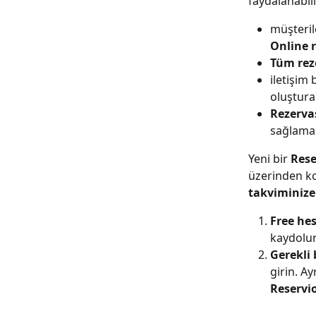
faydalanabili
müşteril
Online 
Tüm rez
iletişim 
oluştura
Rezerva
sağlama
Yeni bir 
Rese
üzerinden ko
takviminize
Free he
kaydolu
Gerekli 
girin. A
Reservi