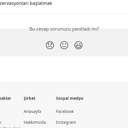
ezervasyonları başlatmak
Bu cevap sorunuzu yanıtladı mı?
😞
😐
😃
naklar
Şirket
Sosyal medya
Anasayfa
Facebook
n
Hakkımızda
Instagram