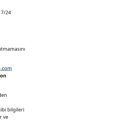
, 7/24 
utmamasını 
o.com
yon 
den 
ibi bilgileri 
r ve 