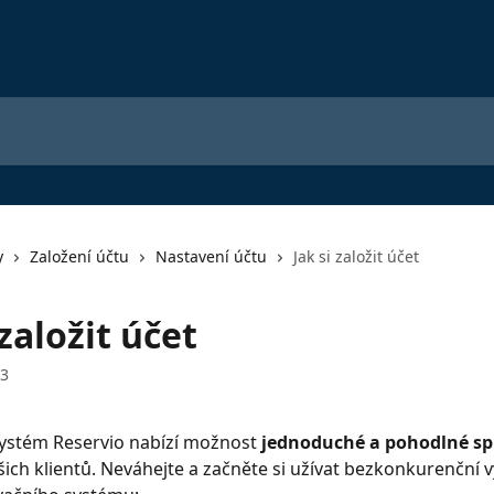
y
Založení účtu
Nastavení účtu
Jak si založit účet
 založit účet
23
ystém Reservio nabízí možnost 
jednoduché a pohodlné sp
šich klientů. Neváhejte a začněte si užívat bezkonkurenční 