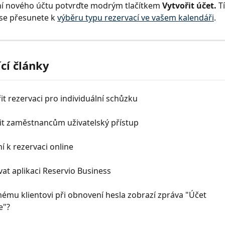
í nového účtu potvrďte modrým tlačítkem 
Vytvořit účet. 
T
se přesunete k 
výběru typu rezervací ve vašem kalendáři
.
ící články
řit rezervaci pro individuální schůzku
lit zaměstnancům uživatelský přístup
 k rezervaci online
vat aplikaci Reservio Business
ému klientovi při obnovení hesla zobrazí zpráva "Účet 
e"?