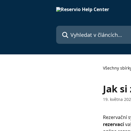
Přeskočit na hlavní obsah
Vyhledat v článcích…
Všechny sbírk
Jak si
19. května 20
Rezervační s
rezervací
 va