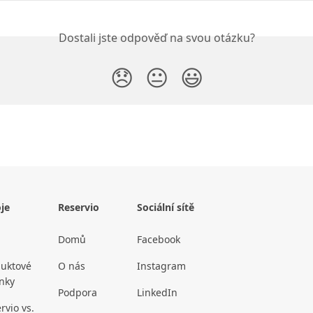
Dostali jste odpověď na svou otázku?
😞
😐
😃
je
Reservio
Sociální sítě
Domů
Facebook
uktové
O nás
Instagram
nky
Podpora
LinkedIn
rvio vs.