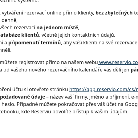
vačního systému:
vytváření rezervací online přímo klienty,
 bez zbytečných t
n denně,
všech rezervací 
na jednom místě
,
atabáze klientů
, včetně jejich kontaktních údajů,
í a 
připomenutí termínů
, aby vaši klienti na své rezervace
něli.
i můžete registrovat přímo na našem webu
 www.reservio.c
 od vašeho nového rezervačního kalendáře vás dělí jen 
pár
oření účtu si otevřete stránku 
https://app.reservio.com/cs/
 požadované údaje 
– název vaší firmy, jméno a příjmení, e-
 heslo. Případně můžete pokračovat přes váš účet na Googl
ebooku, kde Reserviu povolíte přístup k vašim údajům. 