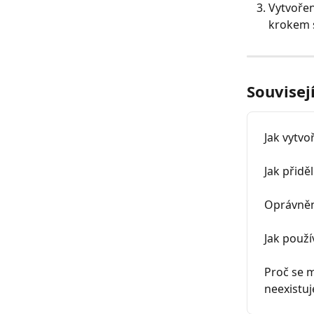
Vytvořen
krokem 
Souvisej
Jak vytvo
Jak přidě
Oprávnění
Jak použí
Proč se m
neexistuj