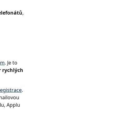
elefonátů
, 
 
om
. Je to 
 rychlých 
registrace
. 
mailovou 
u, Applu 