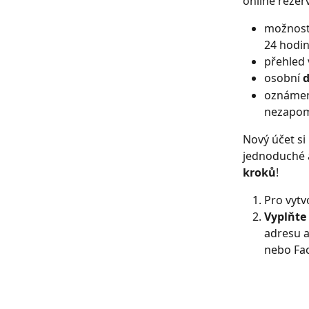
online rezer
možnost 
24 hodi
přehled 
osobní 
d
oznámen
nezapom
Nový účet s
jednoduché a
kroků
!
Pro vytv
Vyplňte
adresu a
nebo Fac