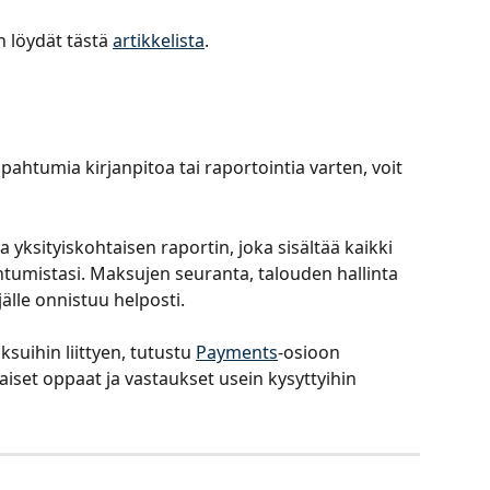
n löydät tästä 
artikkelista
.
apahtumia kirjanpitoa tai raportointia varten, voit 
 yksityiskohtaisen raportin, joka sisältää kaikki 
htumistasi. Maksujen seuranta, talouden hallinta 
jälle onnistuu helposti.
ksuihin liittyen, tutustu 
Payments
-osioon 
taiset oppaat ja vastaukset usein kysyttyihin 