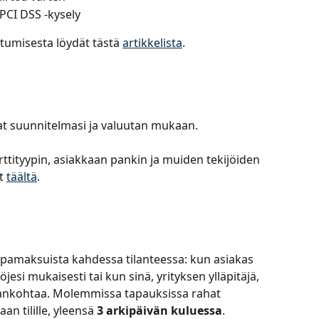
 PCI DSS -kysely
tumisesta löydät tästä 
artikkelista
.
vat suunnitelmasi ja valuutan mukaan.
rttityypin, asiakkaan pankin ja muiden tekijöiden 
t 
täältä
.
pamaksuista kahdessa tilanteessa: kun asiakas 
si mukaisesti tai kun sinä, yrityksen ylläpitäjä, 
ankohtaa. Molemmissa tapauksissa rahat 
n tilille, yleensä 
3 arkipäivän kuluessa
.