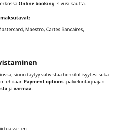
verkossa 
Online booking
 -sivusi kautta. 
t maksutavat:
 Mastercard, Maestro, Cartes Bancaires, 
vistaminen
iossa, sinun täytyy vahvistaa henkilöllisyytesi sekä 
en tehdään 
Payment options
 -palveluntarjoajan 
ista
 ja 
varmaa
.
t
iirtoa varten