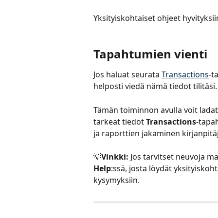
Yksityiskohtaiset ohjeet hyvityksii
Tapahtumien vienti
Jos haluat seurata 
Transactions
-t
helposti viedä nämä tiedot tilitäsi.
Tämän toiminnon avulla voit ladata
tärkeät tiedot 
Transactions
-tapa
ja raporttien jakaminen kirjanpitä
💡
Vinkki:
 Jos tarvitset neuvoja ma
Help
:ssä, josta löydät yksityiskoh
kysymyksiin.