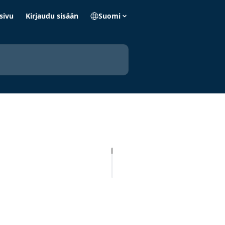
sivu
Kirjaudu sisään
Suomi