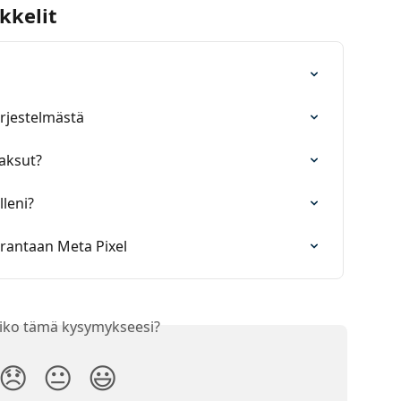
kkelit
rjestelmästä
aksut?
lleni?
rantaan Meta Pixel
iko tämä kysymykseesi?
😞
😐
😃