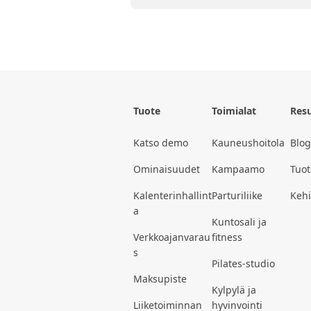
Tuote
Toimialat
Resu
Katso demo
Kauneushoitola
Blog
Ominaisuudet
Kampaamo
Tuot
Kalenterinhallint
Parturiliike
Kehit
a
Kuntosali ja
Verkkoajanvarau
fitness
s
Pilates-studio
Maksupiste
Kylpylä ja
Liiketoiminnan
hyvinvointi