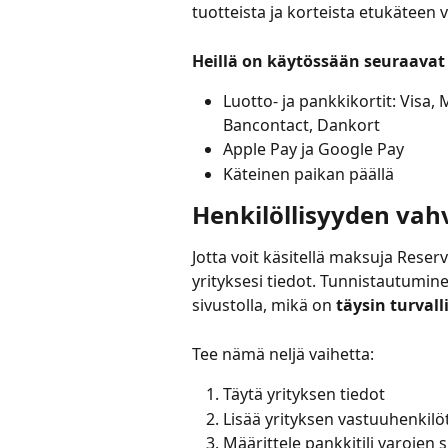
tuotteista ja korteista etukäteen 
Heillä on käytössään seuraava
Luotto- ja pankkikortit: Visa,
Bancontact, Dankort
Apple Pay ja Google Pay
Käteinen paikan päällä
Henkilöllisyyden vah
Jotta voit käsitellä maksuja Reserv
yrityksesi tiedot. Tunnistautumin
sivustolla, mikä on 
täysin turvall
Tee nämä neljä vaihetta:
Täytä yrityksen tiedot
Lisää yrityksen vastuuhenkilö
Määrittele pankkitili varojen s