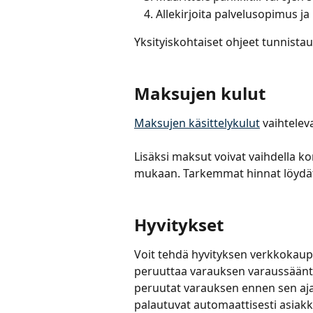
Allekirjoita palvelusopimus ja
Yksityiskohtaiset ohjeet tunnistau
Maksujen kulut
Maksujen käsittelykulut
 vaihtele
Lisäksi maksut voivat vaihdella ko
mukaan. Tarkemmat hinnat löydä
Hyvitykset
Voit tehdä hyvityksen verkkokaup
peruuttaa varauksen varaussääntöje
peruutat varauksen ennen sen aj
palautuvat automaattisesti asiakkaa