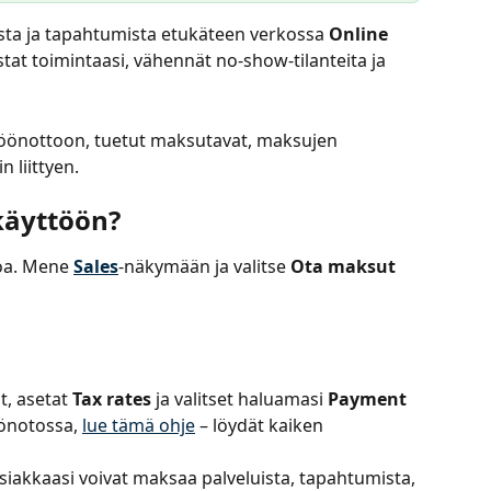
sta ja tapahtumista etukäteen verkossa 
Online 
stat toimintaasi, vähennät no-show-tilanteita ja 
töönottoon, tuetut maksutavat, maksujen 
n liittyen.
käyttöön?
oa. Mene 
Sales
-näkymään ja valitse 
Ota maksut 
t, asetat 
Tax rates
 ja valitset haluamasi 
Payment 
öönotossa, 
lue tämä ohje
 – löydät kaiken 
iakkaasi voivat maksaa palveluista, tapahtumista, 