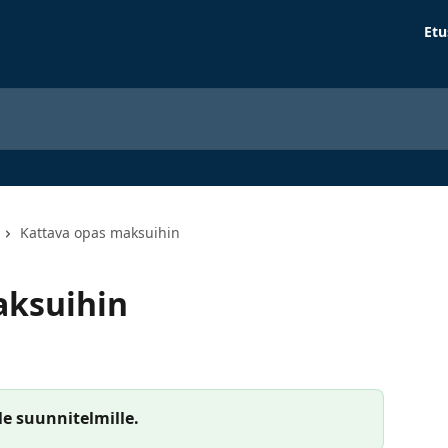
Etu
Kattava opas maksuihin
aksuihin
le suunnitelmille.