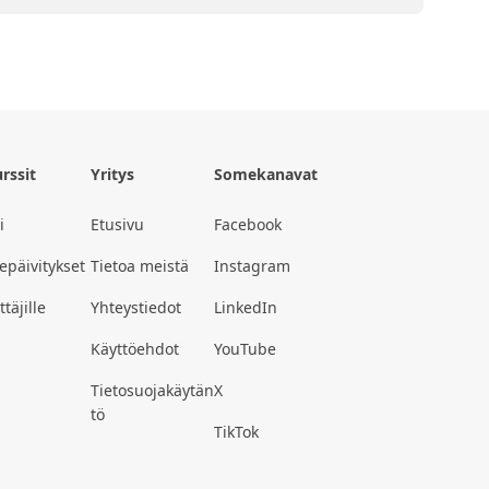
rssit
Yritys
Somekanavat
i
Etusivu
Facebook
epäivitykset
Tietoa meistä
Instagram
täjille
Yhteystiedot
LinkedIn
Käyttöehdot
YouTube
Tietosuojakäytän
X
tö
TikTok