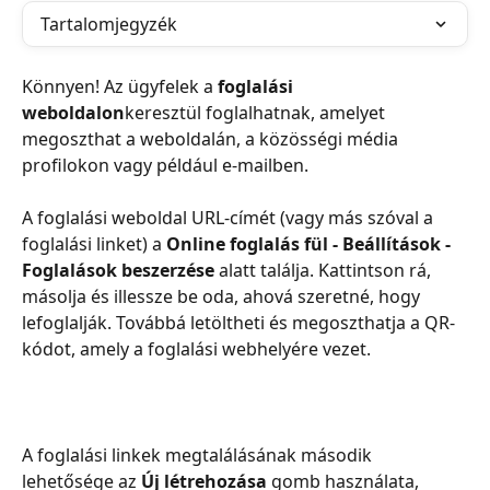
Tartalomjegyzék
Könnyen! Az ügyfelek a 
foglalási 
weboldalon
keresztül foglalhatnak, amelyet 
megoszthat a weboldalán, a közösségi média 
profilokon vagy például e-mailben.
A foglalási weboldal URL-címét (vagy más szóval a 
foglalási linket) a 
Online foglalás fül - Beállítások - 
Foglalások beszerzése 
alatt találja. Kattintson rá, 
másolja és illessze be oda, ahová szeretné, hogy 
lefoglalják. Továbbá letöltheti és megoszthatja a QR-
kódot, amely a foglalási webhelyére vezet.
A foglalási linkek megtalálásának második 
lehetősége az 
Új létrehozása
 gomb használata, 