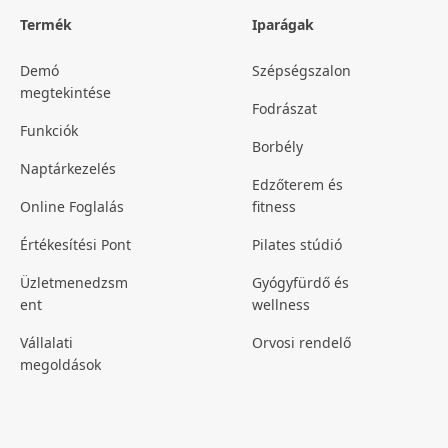
Termék
Iparágak
Demó
Szépségszalon
megtekintése
Fodrászat
Funkciók
Borbély
Naptárkezelés
Edzőterem és
Online Foglalás
fitness
Értékesítési Pont
Pilates stúdió
Üzletmenedzsm
Gyógyfürdő és
ent
wellness
Vállalati
Orvosi rendelő
megoldások