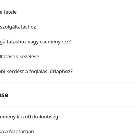
é tétele
szolgáltatáshoz
olgáltatáshoz vagy eseményhez?
tatások kezelése
i kérdést a foglalási űrlaphoz?
ése
esemény közötti különbség
sa a Naptárban