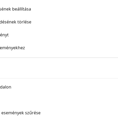
ének beállítása
désének törlése
ényt
eseményekhez
ldalon
és események szűrése