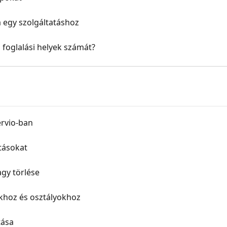
a egy szolgáltatáshoz
 foglalási helyek számát?
ervio-ban
tásokat
agy törlése
khoz és osztályokhoz
tása