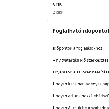
GYIK
2 cikk
Foglalható időponto
Időpontok a foglalásokhoz
A nyitvatartási idő szerkesztés
Egyéni foglalási órák beállít
Hogyan kezelheti az egyes na
Hogyan adjunk hozzá ebédszü
Hogyan állítsuk be a szabadn