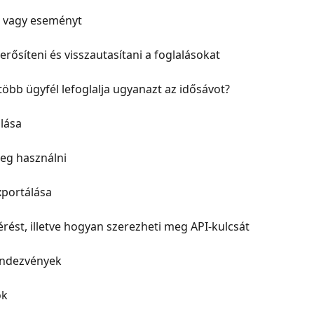
 vagy eseményt
ősíteni és visszautasítani a foglalásokat
öbb ügyfél lefoglalja ugyanazt az idősávot?
lása
leg használni
xportálása
rést, illetve hogyan szerezheti meg API-kulcsát
rendezvények
ok