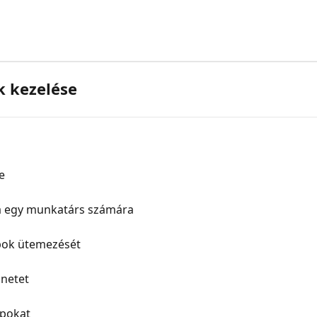
k kezelése
e
ása egy munkatárs számára
pok ütemezését
netet
apokat