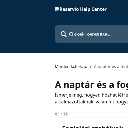
Ugrás a fő tartalomra
Cikkek keresése…
Minden kollekció
A naptár és a fog
A naptár és a fo
Ismerje meg, hogyan hozhat létre
alkalmazottaknak, valamint hogyan
83 cikk