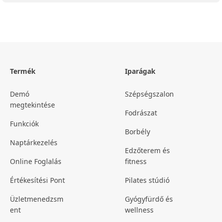
Termék
Iparágak
Demó
Szépségszalon
megtekintése
Fodrászat
Funkciók
Borbély
Naptárkezelés
Edzőterem és
Online Foglalás
fitness
Értékesítési Pont
Pilates stúdió
Üzletmenedzsm
Gyógyfürdő és
ent
wellness