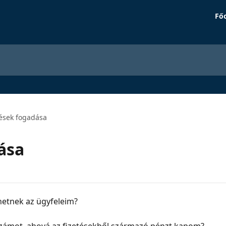
Főo
tések fogadása
ása
hetnek az ügyfeleim?