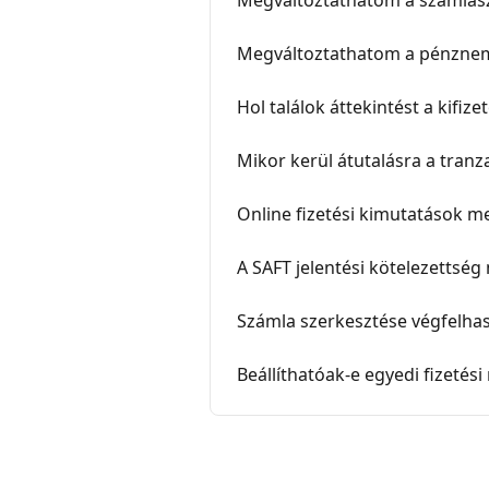
Megváltoztathatom a számlas
Megváltoztathatom a pénznem
Hol találok áttekintést a kifize
Mikor kerül átutalásra a tran
Online fizetési kimutatások me
A SAFT jelentési kötelezettsé
Számla szerkesztése végfelha
Beállíthatóak-e egyedi fizeté