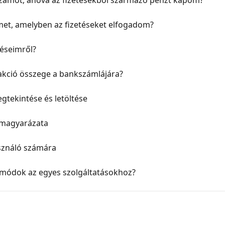
zámot, ahová az fizetésekből származó pénzt kapom?
et, amelyben az fizetéseket elfogadom?
téseimről?
zakció összege a bankszámlájára?
gtekintése és letöltése
g magyarázata
sználó számára
si módok az egyes szolgáltatásokhoz?