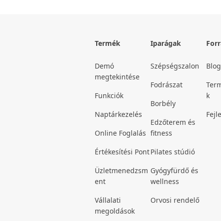
Termék
Iparágak
For
Demó
Szépségszalon
Blog
megtekintése
Fodrászat
Term
Funkciók
k
Borbély
Naptárkezelés
Fejl
Edzőterem és
Online Foglalás
fitness
Értékesítési Pont
Pilates stúdió
Üzletmenedzsm
Gyógyfürdő és
ent
wellness
Vállalati
Orvosi rendelő
megoldások