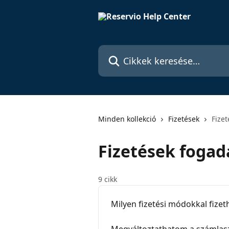
Ugrás a fő tartalomra
Cikkek keresése…
Minden kollekció
Fizetések
Fize
Fizetések fogad
9 cikk
Milyen fizetési módokkal fizet