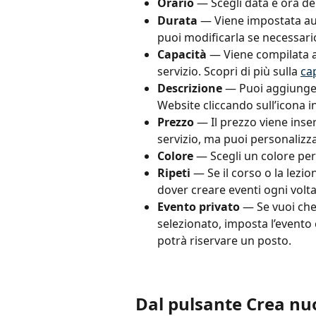
Orario
 — Scegli data e ora de
Durata
 — Viene impostata au
puoi modificarla se necessari
Capacità
 — Viene compilata 
servizio. Scopri di più sulla 
cap
Descrizione
 — Puoi aggiunger
Website cliccando sull’icona in
Prezzo
 — Il prezzo viene inse
servizio, ma puoi personalizz
Colore
 — Scegli un colore per
Ripeti
 — Se il corso o la lezion
dover creare eventi ogni volta
Evento privato
 — Se vuoi che
selezionato, imposta l’evento c
potrà riservare un posto.
Dal pulsante Crea nu