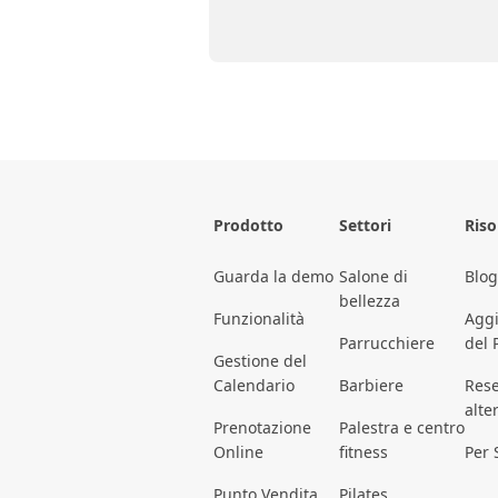
Prodotto
Settori
Riso
Guarda la demo
Salone di
Blog
bellezza
Funzionalità
Agg
Parrucchiere
del 
Gestione del
Calendario
Barbiere
Rese
alte
Prenotazione
Palestra e centro
Online
fitness
Per 
Punto Vendita
Pilates