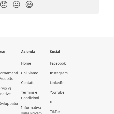
😞
😐
😃
rse
Azienda
Social
Home
Facebook
iornamenti
Chi Siamo
Instagram
Prodotto
Contatti
LinkedIn
rvio vs.
Termini e
YouTube
rnative
Condizioni
X
Sviluppatori
Informativa
TikTok
sulla Privacy