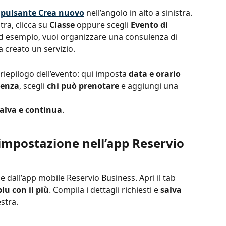
 
pulsante Crea nuovo
 nell’angolo in alto a sinistra.
ra, clicca su 
Classe
 oppure scegli 
Evento di 
ad esempio, vuoi organizzare una consulenza di 
 creato un servizio.
 riepilogo dell’evento: qui imposta 
data e orario 
renza
, scegli 
chi può prenotare
 e aggiungi una 
alva e continua
.
impostazione nell’app Reservio 
 dall’app mobile Reservio Business. Apri il tab 
lu con il più
. Compila i dettagli richiesti e 
salva
estra.