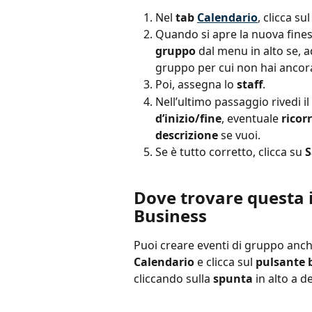
Nel 
tab 
Calendario
, clicca sul
Quando si apre la nuova finest
gruppo
 dal menu in alto se, 
gruppo per cui non hai ancora
Poi, assegna lo 
staff
.
Nell’ultimo passaggio rivedi il
d’inizio/fine
, eventuale 
ricor
descrizione
 se vuoi.
Se è tutto corretto, clicca su 
S
Dove trovare questa 
Business
Puoi creare eventi di gruppo anche
Calendario
 e clicca sul 
pulsante b
cliccando sulla 
spunta
 in alto a d