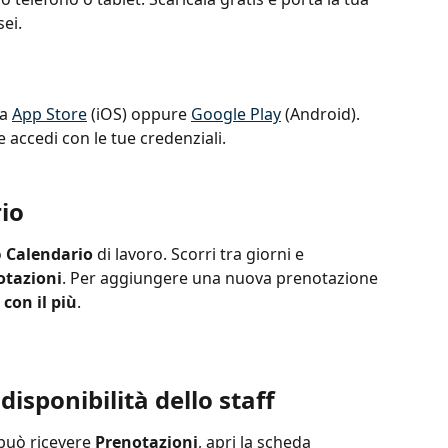
ei.
a 
App Store
 (iOS) oppure 
Google Play
 (Android). 
 accedi con le tue credenziali.
io
 
Calendario
 di lavoro. Scorri tra giorni e 
otazioni
. Per aggiungere una nuova prenotazione 
con il più
.
disponibilità dello staff
può ricevere 
Prenotazioni
, apri la scheda 