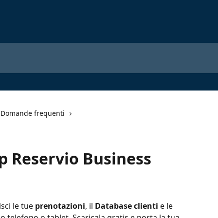
Domande frequenti
p Reservio Business
isci le tue 
prenotazioni
, il 
Database clienti
 e le 
o telefono o tablet. Scaricala gratis e porta la tua 