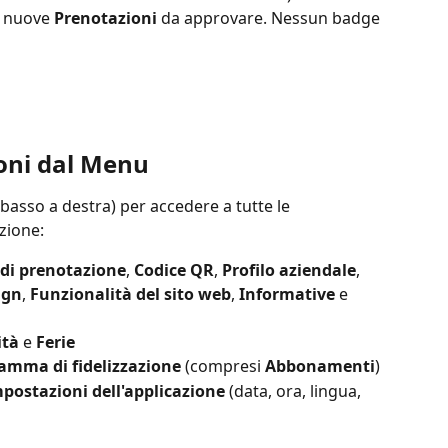
o nuove 
Prenotazioni
 da approvare. Nessun badge 
ioni dal Menu
in basso a destra) per accedere a tutte le 
zione:
 di prenotazione
, 
Codice QR
, 
Profilo aziendale
, 
ign
, 
Funzionalità del sito web
, 
Informative
 e 
ità
 e 
Ferie
amma di fidelizzazione
 (compresi 
Abbonamenti
)
postazioni dell'applicazione
 (data, ora, lingua, 