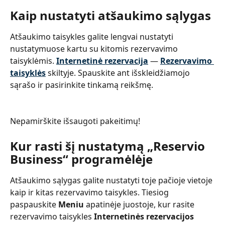
Kaip nustatyti atšaukimo sąlygas
Atšaukimo taisykles galite lengvai nustatyti 
nustatymuose kartu su kitomis rezervavimo 
taisyklėmis. 
Internetinė rezervacija
 — 
Rezervavimo 
taisyklės
 skiltyje. Spauskite ant išskleidžiamojo 
sąrašo ir pasirinkite tinkamą reikšmę.
Nepamirškite išsaugoti pakeitimų!
Kur rasti šį nustatymą „Reservio 
Business“ programėlėje
Atšaukimo sąlygas galite nustatyti toje pačioje vietoje 
kaip ir kitas rezervavimo taisykles. Tiesiog 
paspauskite 
Meniu
 apatinėje juostoje, kur rasite 
rezervavimo taisykles 
Internetinės rezervacijos