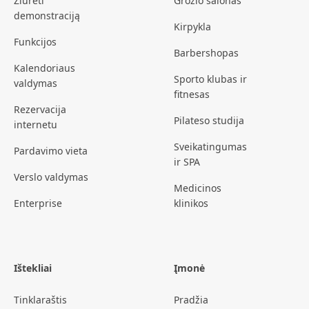
Žiūrėti
Grožio salonas
demonstraciją
Kirpykla
Funkcijos
Barbershopas
Kalendoriaus
Sporto klubas ir
valdymas
fitnesas
Rezervacija
Pilateso studija
internetu
Sveikatingumas
Pardavimo vieta
ir SPA
Verslo valdymas
Medicinos
Enterprise
klinikos
Ištekliai
Įmonė
Tinklaraštis
Pradžia