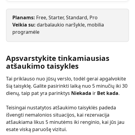
Planams: 
Free, Starter, Standard, Pro
Veikia su: 
darbalaukio naršykle, mobilia 
programėle
Apsvarstykite tinkamiausias 
atšaukimo taisykles
Tai priklauso nuo jūsų verslo, todėl gerai apgalvokite 
šią taisyklę. Galite pasirinkti laiką nuo 5 minučių iki 30 
dienų, taip pat yra parinktys 
Niekada
 ir 
Bet kada
.
Teisingai nustatytos atšaukimo taisyklės padeda 
išvengti nemalonios situacijos, kai rezervacija 
atšaukiama likus 5 minutėms iki renginio, kai jūs jau 
esate viską paruošę vizitui.