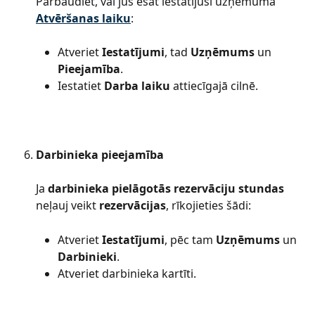
Pārbaudiet, vai jūs esat iestatījuši uzņēmuma 
Atvēršanas laiku
:
Atveriet 
Iestatījumi
, tad 
Uzņēmums
 un 
Pieejamība
.
Iestatiet 
Darba laiku
 attiecīgajā cilnē.
Darbinieka pieejamība
Ja 
darbinieka pielāgotās rezervāciju stundas
neļauj veikt 
rezervācijas
, rīkojieties šādi:
Atveriet 
Iestatījumi
, pēc tam 
Uzņēmums
 un 
Darbinieki
.
Atveriet darbinieka kartīti.