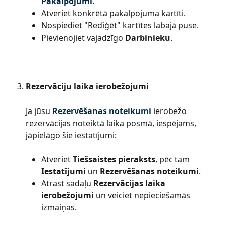
Pakalpojumi
.
Atveriet konkrētā pakalpojuma kartīti.
Nospiediet "Rediģēt" kartītes labajā puse.
Pievienojiet vajadzīgo 
Darbinieku
.
Rezervāciju laika ierobežojumi
Ja jūsu 
Rezervēšanas noteikumi
 ierobežo 
rezervācijas noteiktā laika posmā, iespējams, 
jāpielāgo šie iestatījumi:
Atveriet 
Tiešsaistes pieraksts
, pēc tam 
Iestatījumi
 un 
Rezervēšanas noteikumi
.
Atrast sadaļu 
Rezervācijas laika 
ierobežojumi
 un veiciet nepieciešamās 
izmaiņas.