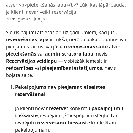
atver <b>pieteikšanās lapu</b>? Lūk, kas jāpārbauda,
ja klienti nevar veikt rezervāciju.
2026. gada 9. jūnijs
Šie risinājumi attiecas arī uz gadījumiem, kad jūsu 
rezervēšanas lapa
 ir tukša, nerāda pakalpojumus vai 
pieejamos laikus, vai jūsu 
rezervēšanas saite
 atver 
pieteikšanās
 vai 
administratoru lapu
, nevis 
Rezervācijas veidlapu
 — visbiežāk iemesls ir 
redzamības
 vai 
pieejamības iestatījumos
, nevis 
bojāta saite.
Pakalpojums nav pieejams tiešsaistes 
rezervēšanai
Ja klienti nevar 
rezervēt
 konkrētu 
pakalpojumu 
tiešsaistē
, iespējams, šī iespēja ir izslēgta. Lai 
iespējotu 
rezervēšanu tiešsaistē
 konkrētam 
pakalpojumam: