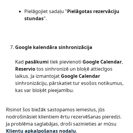
Pielāgojiet sadaļu "
Pielāgotas rezervāciju 
stundas
".
Google kalendāra sinhronizācija
Kad 
pasākumi
 tiek pievienoti 
Google Calendar
, 
Reservio
 tos sinhronizē un bloķē attiecīgos 
laikus. Ja izmantojat 
Google Calendar
sinhronizāciju, pārskatiet tur esošos notikumus, 
kas var bloķēt pieejamību.
Risinot šos biežāk sastopamos iemeslus, jūs 
nodrošināsiet klientiem ērtu rezervēšanas pieredzi. 
Ja problēma saglabājas, droši sazinieties ar mūsu 
Klientu apkalpošanas nodaļu
.