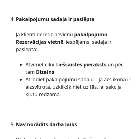
Pakalpojumu sadaļa ir paslēpta
Ja klienti neredz nevienu 
pakalpojumu 
Rezervācijas vietnē
, iespējams, sadaļa ir 
paslēpta:
Atveriet cilni 
Tiešsaistes pieraksts
 un pēc 
tam 
Dizains
.
Atrodiet pakalpojumu sadaļu – ja acs ikona ir 
aizsvītrota, uzklikšķiniet uz tās, lai sekcija 
kļūtu redzama.
Nav norādīts darba laiks