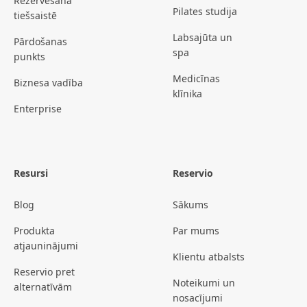
Rezervēšana
Pilates studija
tiešsaistē
Labsajūta un
Pārdošanas
spa
punkts
Medicīnas
Biznesa vadība
klīnika
Enterprise
Resursi
Reservio
Blog
Sākums
Produkta
Par mums
atjauninājumi
Klientu atbalsts
Reservio pret
Noteikumi un
alternatīvām
nosacījumi