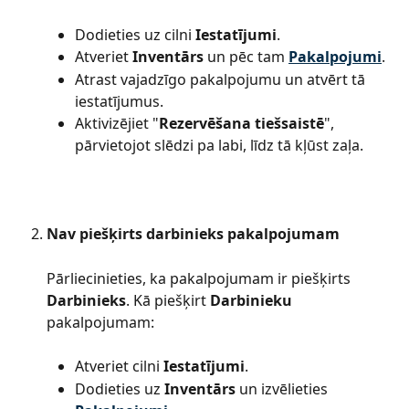
Dodieties uz cilni 
Iestatījumi
.
Atveriet 
Inventārs
 un pēc tam 
Pakalpojumi
.
Atrast vajadzīgo pakalpojumu un atvērt tā 
iestatījumus.
Aktivizējiet "
Rezervēšana tiešsaistē
", 
pārvietojot slēdzi pa labi, līdz tā kļūst zaļa.
Nav piešķirts darbinieks pakalpojumam
Pārliecinieties, ka pakalpojumam ir piešķirts 
Darbinieks
. Kā piešķirt 
Darbinieku
pakalpojumam:
Atveriet cilni 
Iestatījumi
.
Dodieties uz 
Inventārs
 un izvēlieties 