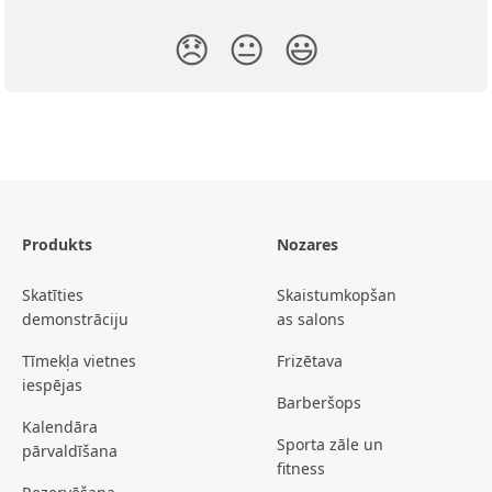
😞
😐
😃
Produkts
Nozares
Skatīties
Skaistumkopšan
demonstrāciju
as salons
Tīmekļa vietnes
Frizētava
iespējas
Barberšops
Kalendāra
Sporta zāle un
pārvaldīšana
fitness