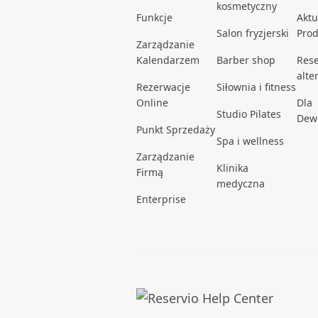
kosmetyczny
Funkcje
Aktu
Salon fryzjerski
Pro
Zarządzanie
Kalendarzem
Barber shop
Rese
alte
Rezerwacje
Siłownia i fitness
Online
Dla
Studio Pilates
Dew
Punkt Sprzedaży
Spa i wellness
Zarządzanie
Klinika
Firmą
medyczna
Enterprise