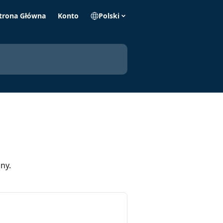
trona Główna
Konto
Polski
ny.