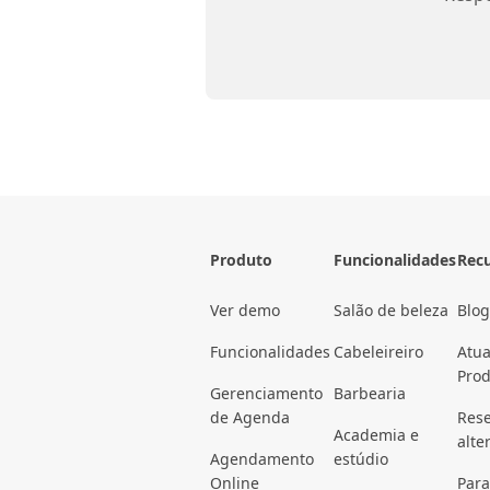
Produto
Funcionalidades
Rec
Ver demo
Salão de beleza
Blog
Funcionalidades
Cabeleireiro
Atua
Pro
Gerenciamento
Barbearia
de Agenda
Rese
Academia e
alte
Agendamento
estúdio
Online
Para