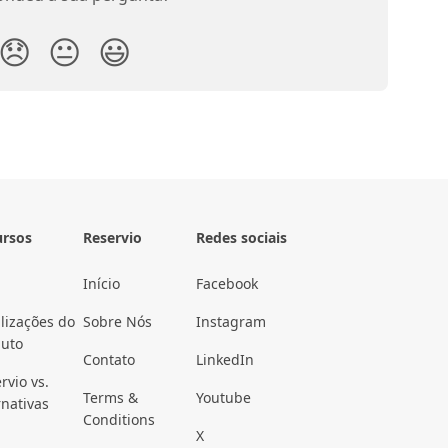
😞
😐
😃
ursos
Reservio
Redes sociais
Início
Facebook
lizações do
Sobre Nós
Instagram
duto
Contato
LinkedIn
rvio vs.
Terms &
Youtube
rnativas
Conditions
X