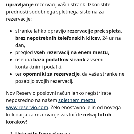
upravljanje
 rezervacij vaših strank. Izkoristite 
prednosti sodobnega spletnega sistema za 
rezervacije:
stranke lahko opravijo 
rezervacije prek spleta
, 
brez nepotrebnih telefonskih klicev
, 24 ur na 
dan,
pregled 
vseh rezervacij na enem mestu,
osebna 
baza podatkov strank
 z vsemi 
kontaktnimi podatki,
ter 
opomniki za rezervacije
, da vaše stranke ne 
pozabijo svojih rezervacij.
Nov Reservio poslovni račun lahko registrirate 
neposredno na našem 
spletnem mestu 
www.reservio.com
. Zelo enostavno je in od novega 
koledarja za rezervacije vas loči le 
nekaj hitrih 
korakov
!
Ustvarite free račun
 na 