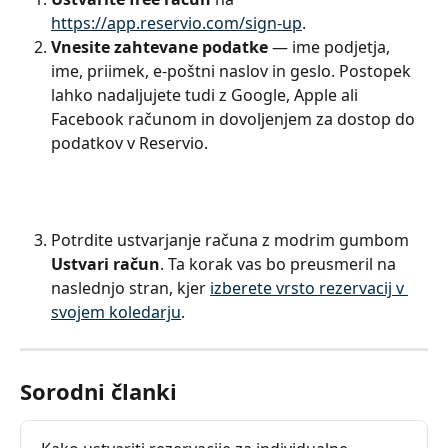
https://app.reservio.com/sign-up
.
Vnesite zahtevane podatke
 — ime podjetja, 
ime, priimek, e-poštni naslov in geslo. Postopek 
lahko nadaljujete tudi z Google, Apple ali 
Facebook računom in dovoljenjem za dostop do 
podatkov v Reservio.
Potrdite ustvarjanje računa z modrim gumbom 
Ustvari račun
. Ta korak vas bo preusmeril na 
naslednjo stran, kjer 
izberete vrsto rezervacij v 
svojem koledarju
.
Sorodni članki