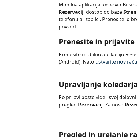
Mobilna aplikacija Reservio Busi
Rezervacij
, dostop do baze 
Stran
telefonu ali tablici. Prenesite jo
povsod.
Prenesite in prijavite
Prenesite mobilno aplikacijo Reser
(Android). Nato 
ustvarite nov rač
Upravljanje koledarj
Po prijavi boste videli svoj delovni
pregled 
Rezervacij
. Za novo 
Reze
Pregled in urejanje ra