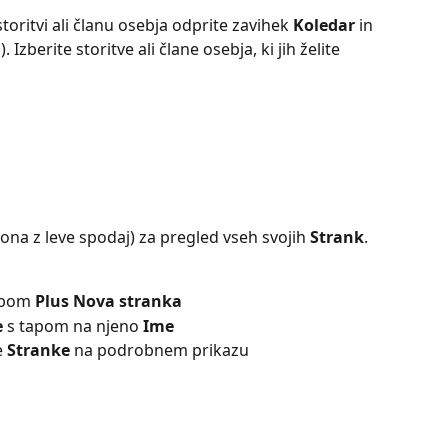
toritvi ali članu osebja odprite zavihek 
Koledar
 in 
. Izberite storitve ali člane osebja, ki jih želite 
kona z leve spodaj) za pregled vseh svojih 
Strank
. 
bom 
Plus Nova stranka
e
 s tapom na njeno 
Ime
 
Stranke
 na podrobnem prikazu