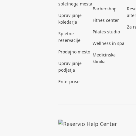
spletnega mesta
Barbershop
Rese
Upravljanje
alte
Fitnes center
koledarja
Za r
Pilates studio
Spletne
rezervacije
Wellness in spa
Prodajno mesto
Medicinska
klinika
Upravljanje
podjetja
Enterprise