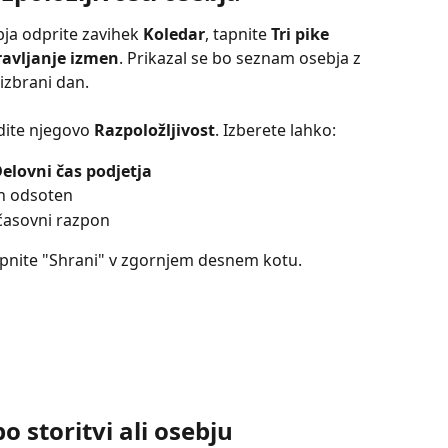
bja odprite zavihek 
Koledar
, tapnite 
Tri pike
avljanje izmen
. Prikazal se bo seznam osebja z 
 izbrani dan.
dite njegovo 
Razpoložljivost
. Izberete lahko:
elovni čas podjetja
an odsoten
časovni razpon
apnite "Shrani" v zgornjem desnem kotu.
po storitvi ali osebju