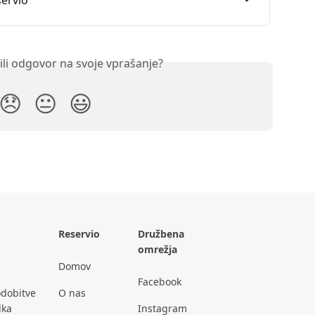
servio
ili odgovor na svoje vprašanje?
😞
😐
😃
Reservio
Družbena
omrežja
Domov
Facebook
dobitve
O nas
lka
Instagram