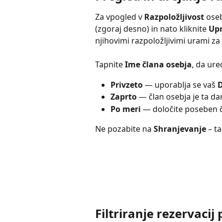
Za vpogled v 
Razpoložljivost
 ose
(zgoraj desno) in nato kliknite 
Upr
njihovimi razpoložljivimi urami za
Tapnite 
Ime člana osebja
, da ure
Privzeto
 — uporablja se vaš 
D
Zaprto
 — član osebja je ta d
Po meri
 — določite poseben 
Ne pozabite na 
Shranjevanje
 – t
Filtriranje rezervacij 