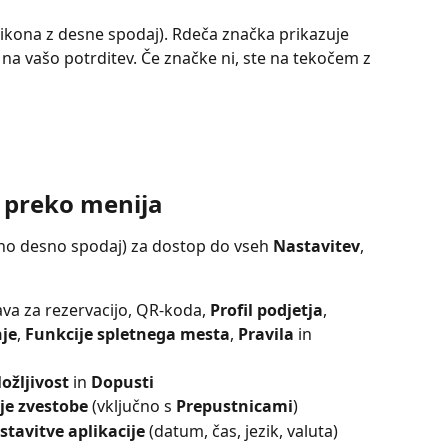
 ikona z desne spodaj). Rdeča značka prikazuje 
o na vašo potrditev. Če značke ni, ste na tekočem z 
 preko menija
rajno desno spodaj) za dostop do vseh 
Nastavitev
, 
va za rezervacijo, QR-koda, 
Profil podjetja
, 
je
, 
Funkcije spletnega mesta
, 
Pravila
 in 
ožljivost
 in 
Dopusti
je zvestobe
 (vključno s 
Prepustnicami
)
stavitve aplikacije
 (datum, čas, jezik, valuta)