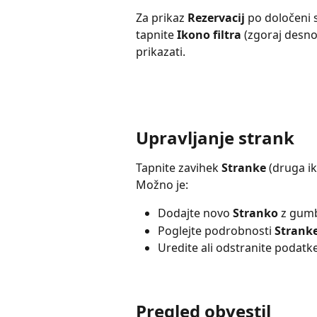
Za prikaz 
Rezervacij
 po določeni s
tapnite 
Ikono filtra
 (zgoraj desno)
prikazati.
Upravljanje strank
Tapnite zavihek 
Stranke
 (druga i
Možno je:
Dodajte novo 
Stranko
 z gum
Poglejte podrobnosti 
Strank
Uredite ali odstranite podatke
Pregled obvestil