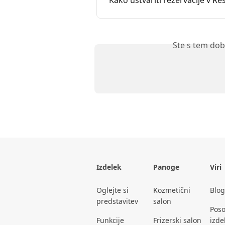
Kako ustvariti rezervacije v Re
Ste s tem dob
Izdelek
Panoge
Viri
Oglejte si
Kozmetični
Blog
predstavitev
salon
Poso
Funkcije
Frizerski salon
izde