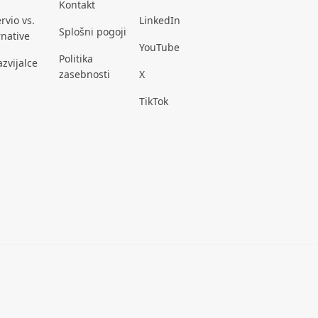
Kontakt
rvio vs.
LinkedIn
Splošni pogoji
rnative
YouTube
Politika
azvijalce
zasebnosti
X
TikTok