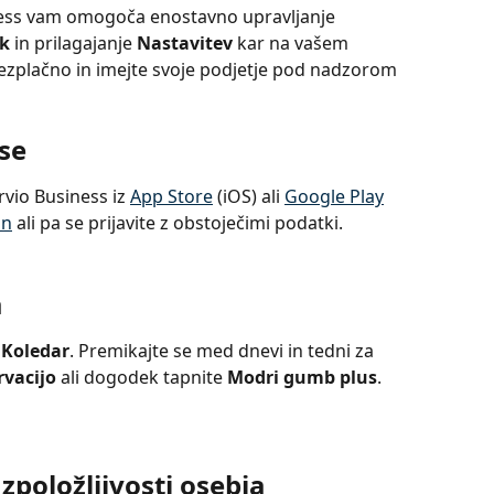
ness vam omogoča enostavno upravljanje 
k
 in prilagajanje 
Nastavitev
 kar na vašem 
 brezplačno in imejte svoje podjetje pod nadzorom 
 se
vio Business iz 
App Store
 (iOS) ali 
Google Play
un
 ali pa se prijavite z obstoječimi podatki.
a
 
Koledar
. Premikajte se med dnevi in tedni za 
rvacijo
 ali dogodek tapnite 
Modri gumb plus
.
zpoložljivosti osebja