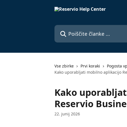
Preskoči na glavno vsebino
Poiščite članke ...
Vse zbirke
Prvi koraki
Pogosta v
Kako uporabljati mobilno aplikacijo R
Kako uporabljat
Reservio Busine
22. junij 2026