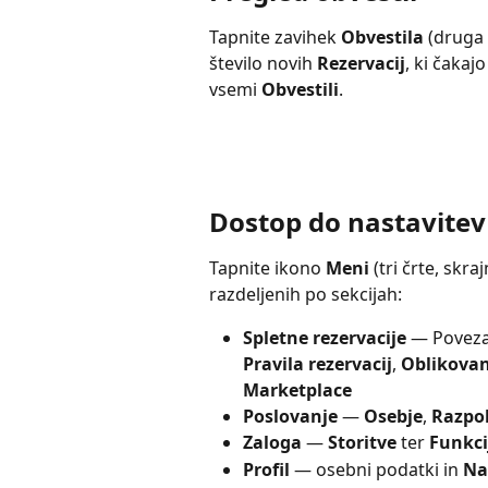
Tapnite zavihek 
Obvestila
 (druga
število novih 
Rezervacij
, ki čakaj
vsemi 
Obvestili
.
Dostop do nastavitev
Tapnite ikono 
Meni
 (tri črte, sk
razdeljenih po sekcijah:
Spletne rezervacije
 — Poveza
Pravila rezervacij
, 
Oblikovan
Marketplace
Poslovanje
 — 
Osebje
, 
Razpol
Zaloga
 — 
Storitve
 ter 
Funkci
Profil
 — osebni podatki in 
Na