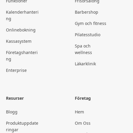
Funktioner
Frisörsalong
Kalenderhanteri
Barbershop
ng
Gym och fitness
Onlinebokning
Pilatesstudio
Kassasystem
Spa och
Företagshanteri
wellness
ng
Läkarklinik
Enterprise
Resurser
Företag
Blogg
Hem
Produktuppdate
Om Oss
ringar