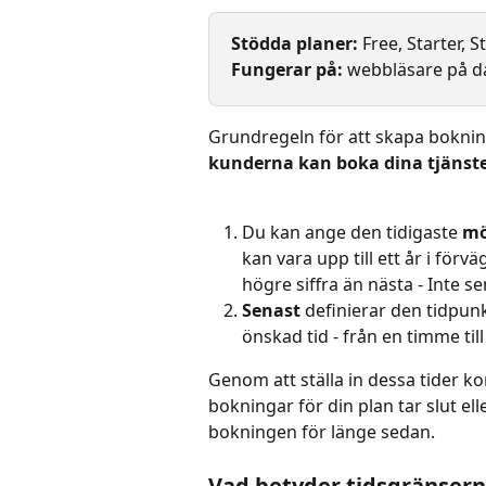
Stödda planer: 
Free, Starter, 
Fungerar på: 
webbläsare på d
Grundregeln för att skapa boknin
kunderna kan boka dina tjänst
Du kan ange den tidigaste 
mö
kan vara upp till ett år i för
högre siffra än nästa - Inte s
Senast
 definierar den tidpun
önskad tid - från en timme till
Genom att ställa in dessa tider k
bokningar för din plan tar slut e
bokningen för länge sedan.
Vad betyder tidsgränsern