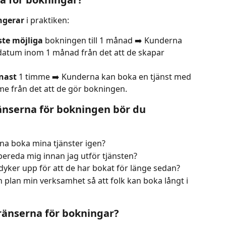
ngerar
 i praktiken:
ste möjliga
 bokningen till 1 månad ➡️ Kunderna 
t datum inom 1 månad från det att de skapar 
nast 
1 timme ➡️ Kunderna kan boka en tjänst med 
me från det att de gör bokningen.
ränserna för bokningen bör du 
rna boka mina tjänster igen?
örbereda mig innan jag utför tjänsten?
 dyker upp för att de har bokat för länge sedan?
in plan min verksamhet så att folk kan boka långt i 
gränserna för bokningar?