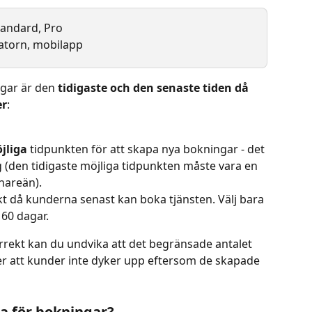
Standard, Pro
atorn, mobilapp
gar är den 
tidigaste och den senaste tiden då 
er
:
jliga
 tidpunkten för att skapa nya bokningar - det 
väg (den tidigaste möjliga tidpunkten måste vara en 
enareän).
kt då kunderna senast kan boka tjänsten. Välj bara 
 60 dagar.
orrekt kan du undvika att det begränsade antalet 
ller att kunder inte dyker upp eftersom de skapade 
a för bokningar?