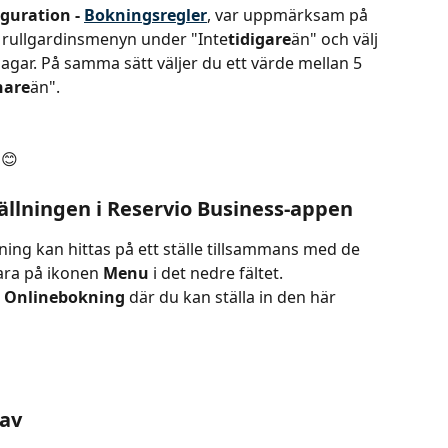
iguration - 
Bokningsregler
, var uppmärksam på 
på rullgardinsmenyn under "Inte
tidigare
än" och välj 
 dagar. På samma sätt väljer du ett värde mellan 5 
nare
än".
 😊
tällningen i Reservio Business-appen
ning kan hittas på ett ställe tillsammans med de 
ara på ikonen 
Menu 
i det nedre fältet. 
 
Onlinebokning 
där du kan ställa in den här 
 av