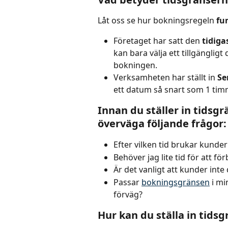
Låt oss se hur bokningsregeln 
fu
Företaget har satt den 
tidiga
kan bara välja ett tillgänglig
bokningen.
Verksamheten har ställt in 
Se
ett datum så snart som 1 tim
Innan du ställer in tidsg
överväga följande frågor:
Efter vilken tid brukar kunde
Behöver jag lite tid för att f
Är det vanligt att kunder inte
Passar 
bokningsgränsen
 i m
förväg?
Hur kan du ställa in tids