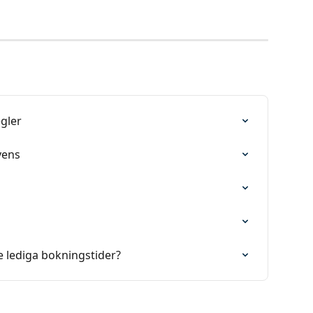
egler
vens
e lediga bokningstider?