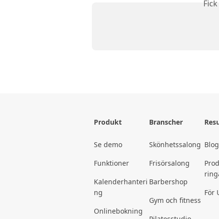
Fick
Produkt
Branscher
Resu
Se demo
Skönhetssalong
Blo
Funktioner
Frisörsalong
Pro
ring
Kalenderhanteri
Barbershop
ng
För 
Gym och fitness
Onlinebokning
Pilatesstudio