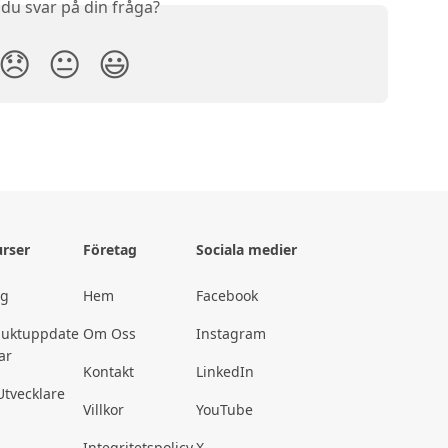
 du svar på din fråga?
😞
😐
😃
rser
Företag
Sociala medier
gg
Hem
Facebook
duktuppdate
Om Oss
Instagram
ar
Kontakt
LinkedIn
Utvecklare
Villkor
YouTube
Integritetspolicy
X