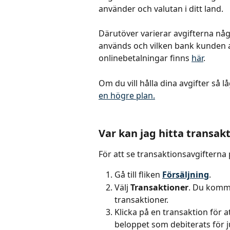
använder och valutan i ditt land.
Därutöver varierar avgifterna någ
används och vilken bank kunden an
onlinebetalningar finns 
här
.
Om du vill hålla dina avgifter så l
en högre plan.
Var kan jag hitta transak
För att se transaktionsavgifterna 
Gå till fliken 
Försäljning
.
Välj 
Transaktioner
. Du komme
transaktioner.
Klicka på en transaktion för at
beloppet som debiterats för j