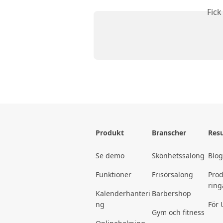
Fick
Produkt
Branscher
Resu
Se demo
Skönhetssalong
Blo
Funktioner
Frisörsalong
Pro
ring
Kalenderhanteri
Barbershop
ng
För 
Gym och fitness