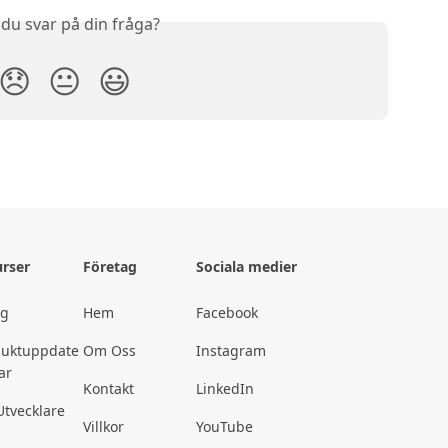
 du svar på din fråga?
😞
😐
😃
rser
Företag
Sociala medier
gg
Hem
Facebook
duktuppdate
Om Oss
Instagram
ar
Kontakt
LinkedIn
Utvecklare
Villkor
YouTube