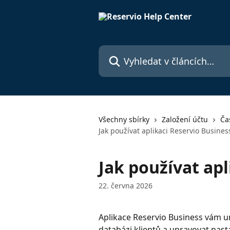
Přeskočit na hlavní obsah
Vyhledat v článcích…
Všechny sbírky
Založení účtu
Ča
Jak používat aplikaci Reservio Busines
Jak používat apl
22. června 2026
Aplikace Reservio Business vám u
databázi klientů a upravovat nast