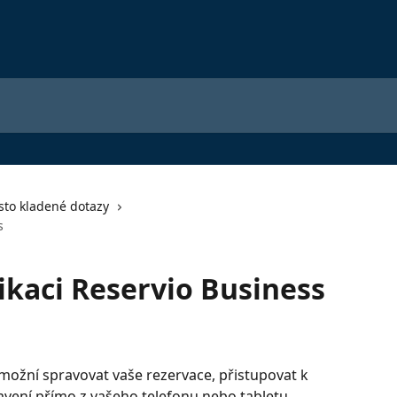
sto kladené dotazy
s
ikaci Reservio Business
možní spravovat vaše rezervace, přistupovat k 
avení přímo z vašeho telefonu nebo tabletu. 