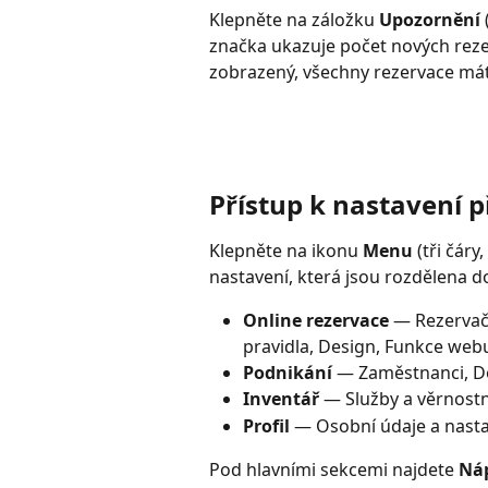
Klepněte na záložku 
Upozornění
značka ukazuje počet nových rezer
zobrazený, všechny rezervace mát
Přístup k nastavení 
Klepněte na ikonu 
Menu
 (tři čár
nastavení, která jsou rozdělena do
Online rezervace
 — Rezervač
pravidla, Design, Funkce webu
Podnikání
 — Zaměstnanci, D
Inventář
 — Služby a věrnost
Profil
 — Osobní údaje a nasta
Pod hlavními sekcemi najdete 
Ná