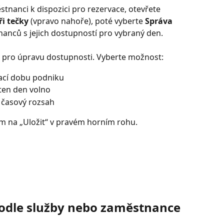
městnanci k dispozici pro rezervace, otevřete 
ři tečky
 (vpravo nahoře), poté vyberte 
Správa 
anců s jejich dostupností pro vybraný den.
 pro úpravu dostupnosti. Vyberte možnost:
rací dobu podniku
en den volno
 časový rozsah
ím na „Uložit“ v pravém horním rohu.
 podle služby nebo zaměstnance