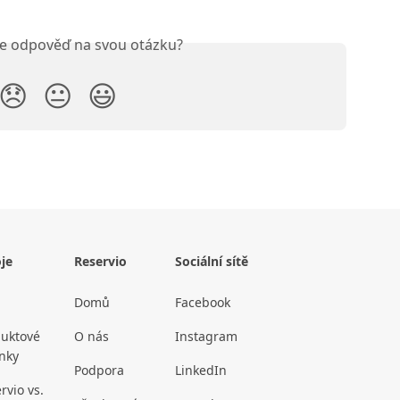
ste odpověď na svou otázku?
😞
😐
😃
je
Reservio
Sociální sítě
Domů
Facebook
uktové
O nás
Instagram
nky
Podpora
LinkedIn
rvio vs.