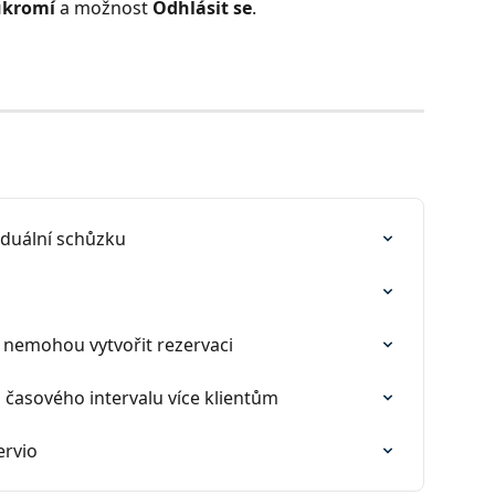
ukromí
 a možnost 
Odhlásit se
.
viduální schůzku
ti nemohou vytvořit rezervaci
 časového intervalu více klientům
ervio