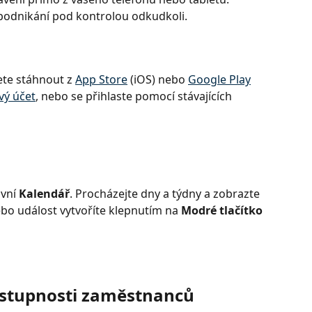
 podnikání pod kontrolou odkudkoli.
ete stáhnout z 
App Store
 (iOS) nebo 
Google Play
vý účet
, nebo se přihlaste pomocí stávajících 
vní 
Kalendář
. Procházejte dny a týdny a zobrazte 
bo událost vytvoříte klepnutím na 
Modré tlačítko 
ostupnosti zaměstnanců