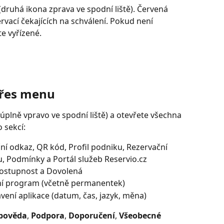
 (druhá ikona zprava ve spodní liště). Červená 
vací čekajících na schválení. Pokud není 
e vyřízené.
přes menu
y, úplně vpravo ve spodní liště) a otevřete všechna 
 sekcí:
ní odkaz, QR kód, Profil podniku, Rezervační 
, Podmínky a Portál služeb Reservio.cz
ostupnost a Dovolená
ní program (včetně permanentek)
vení aplikace (datum, čas, jazyk, měna)
pověda
, 
Podpora
, 
Doporučení
, 
Všeobecné 