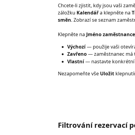
Chcete‑li zjistit, kdy jsou vaši za
záložku 
Kalendář
 a klepněte na 
T
směn
. Zobrazí se seznam zaměstn
Klepněte na 
Jméno zaměstnance
Výchozí
 — použije vaši oteví
Zavřeno
 — zaměstnanec má t
Vlastní
 — nastavte konkrétní
Nezapomeňte vše 
Uložit
 klepnut
Filtrování rezervací