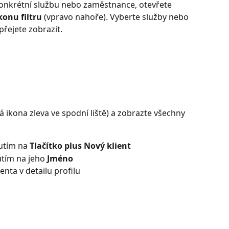
konkrétní službu nebo zaměstnance, otevřete 
konu filtru
 (vpravo nahoře). Vyberte služby nebo 
přejete zobrazit.
á ikona zleva ve spodní liště) a zobrazte všechny 
utím na 
Tlačítko plus Nový klient
utím na jeho 
Jméno
nta v detailu profilu